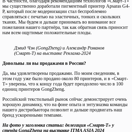
В частности, благодаря рекомендациям технологов «Смарт-Т»
мы существенно доработали пигментный принтер Apsaras G4-
P, который после модернизации стал беспроблемно
справляться с печатью на эластичных, тонких и скользких
тканях. Мы будем и дальше принимать во внимание все
пожелания нашего партнёра, так как обратная связь приносит
нам всем ощутимые положительные плоды.
Дэвид Чэн (GongZheng) и Александр Романов
(Смарт-Т) на выставке Реклама-2024
Довольны ли вы продажами в России?
Да, мы удовлетворены продажами. По моим сведениям, в
этом году уже было продано около 80 принтеров, и в «Смарт-
Т» уверены, что к концу года будет преодолено число в 100
единиц принтеров GongZheng.
Российский текстильный рынок сейчас демонстрирует очень
хорошую динамику, что на фоне опыта и энтузиазма команды
нашего дистрибьютора позволит и дальше продвигать наш
бренд ускоренными темпами.
На фото у заголовка статьи: делегация «Смарт-Т» у
стенда GongZheng на выставке ITMA ASIA 2024