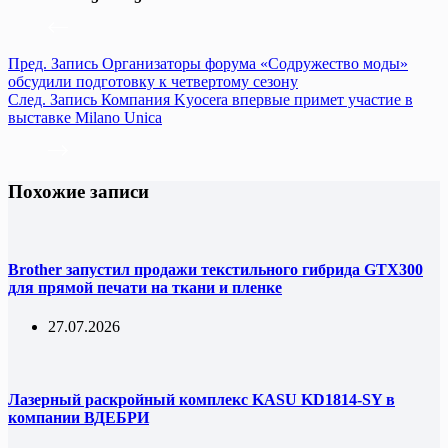
Пред.
Запись
Организаторы форума «Содружество моды»
обсудили подготовку к четвертому сезону
След.
Запись
Компания Kyocera впервые примет участие в
выставке Milano Unica
Похожие записи
Brother запустил продажи текстильного гибрида GTX300
для прямой печати на ткани и пленке
27.07.2026
Лазерный раскройный комплекс KASU KD1814-SY в
компании ВДЕБРИ