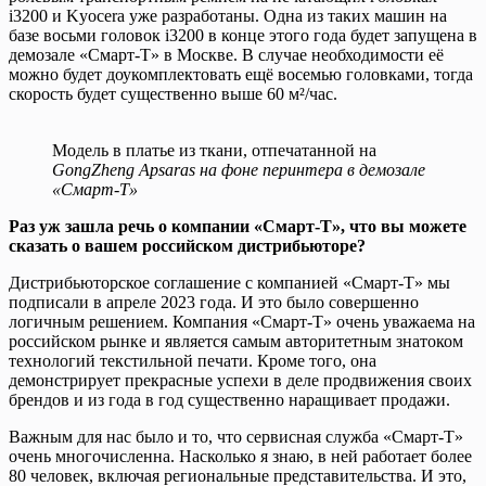
i3200 и Kyocera уже разработаны. Одна из таких машин на
базе восьми головок i3200 в конце этого года будет запущена в
демозале «Смарт-Т» в Москве. В случае необходимости её
можно будет доукомплектовать ещё восемью головками, тогда
скорость будет существенно выше 60 м²/час.
Модель в платье из ткани, отпечатанной на
GongZheng Apsaras на фоне перинтера в демозале
«Смарт-Т»
Раз уж зашла речь о компании «Смарт-Т», что вы можете
сказать о вашем российском дистрибьюторе?
Дистрибьюторское соглашение с компанией «Смарт-Т» мы
подписали в апреле 2023 года. И это было совершенно
логичным решением. Компания «Смарт-Т» очень уважаема на
российском рынке и является самым авторитетным знатоком
технологий текстильной печати. Кроме того, она
демонстрирует прекрасные успехи в деле продвижения своих
брендов и из года в год существенно наращивает продажи.
Важным для нас было и то, что сервисная служба «Смарт-Т»
очень многочисленна. Насколько я знаю, в ней работает более
80 человек, включая региональные представительства. И это,