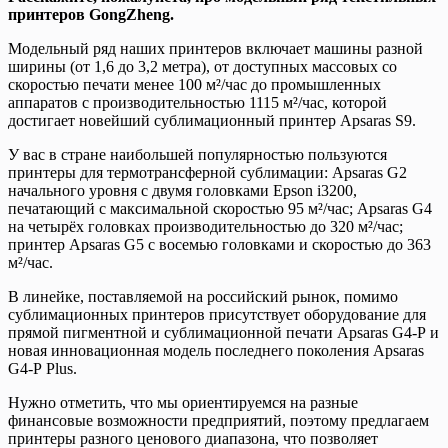
принтеров GongZheng.
Модельный ряд наших принтеров включает машины разной
ширины (от 1,6 до 3,2 метра), от доступных массовых со
скоростью печати менее 100 м²/час до промышленных
аппаратов с производительностью 1115 м²/час, которой
достигает новейший сублимационный принтер Apsaras S9.
У вас в стране наибольшей популярностью пользуются
принтеры для термотрансферной сублимации: Apsaras G2
начального уровня с двумя головками Epson i3200,
печатающий с максимальной скоростью 95 м²/час; Apsaras G4
на четырёх головках производительностью до 320 м²/час;
принтер Apsaras G5 с восемью головками и скоростью до 363
м²/час.
В линейке, поставляемой на российский рынок, помимо
сублимационных принтеров присутствует оборудование для
прямой пигментной и сублимационной печати Apsaras G4-Р и
новая инновационная модель последнего поколения Apsaras
G4-Р Plus.
Нужно отметить, что мы ориентируемся на разные
финансовые возможности предприятий, поэтому предлагаем
принтеры разного ценового диапазона, что позволяет