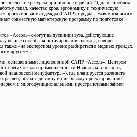
ь человеческие ресурсы при пошиве изделий. Одна из проблем
ботку лекал, качество кроя, эргономику и техническую
ного проектирования одежды (САПР), предлагаемая московским
инает совместную магистерскую программу по подготовке
ентов «Ассоль» смогут выпускники вуза, действующие
актуальные способы конструирования одежды, говорит
 также «на экспертном уровне разбираться в модных трендах,
огом другом».
терами, оснащенными лицензионной САПР «Ассоль». Центром
в интересах легкой промышленности Ивановской области,
ой ивановской мануфактуры»), где планируется развивать
 отраслей, обучать дизайну и цифровому проектированию
хнопарком и многофункциональными пространствами займет