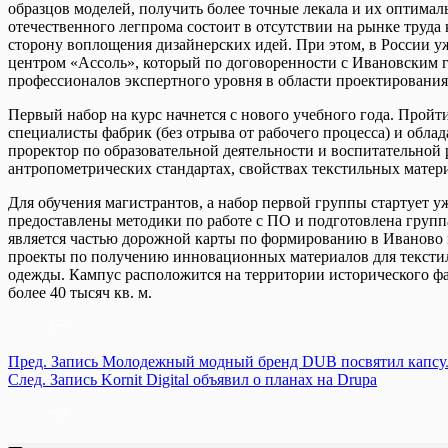
образцов моделей, получить более точные лекала и их оптимал
отечественного легпрома состоит в отсутствии на рынке труда
сторону воплощения дизайнерских идей. При этом, в России у
центром «Ассоль», который по договоренности с Ивановским
профессионалов экспертного уровня в области проектировани
Первый набор на курс начнется с нового учебного года. Про
специалисты фабрик (без отрыва от рабочего процесса) и обл
проректор по образовательной деятельности и воспитательной
антропометрических стандартах, свойствах текстильных матер
Для обучения магистрантов, а набор первой группы стартует
предоставлены методики по работе с ПО и подготовлена групп
является частью дорожной карты по формированию в Иваново 
проекты по получению инновационных материалов для текстил
одежды. Кампус расположится на территории исторического ф
более 40 тысяч кв. м.
Пред.
Запись
Молодежный модный бренд DUB посвятил капсу
След.
Запись
Kornit Digital объявил о планах на Drupa