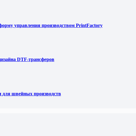
тформу управления производством PrintFactory
 дизайна DTF-трансферов
и для швейных производств