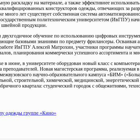
ьную раскладку на материале, а также эффективнее использоват
 квалифицированных конструкторов одежды, отвечающих за разра
же много лет существует собственная система автоматизирован
 государственным политехническим университетом (ИвГПУ) нач
я швейной продукции.
йти двухгодичное обучение по использованию цифровых инструм
адающие базовыми знаниями по предмету фрилансеры. Осваивая 
 работе ИвГПУ Алексей Матрохин, участники программы научатся
иалов, планирования коммерчески успешного ассортимента и мн
 уже в июне, в университете оборудован новый класс с компью
а преподавателей. Новая магистерская программа, реализуемая 
межвузовского научно-образовательного кампуса «БИМ» («Больш
ьной, строительной, химической, медицинской, энергетической
абричного квартала: студенческий городок с общежитиями, те
лу одежды группе «Кино»