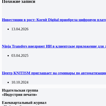
Похожие записи
Инвестиции в рост: Kornit Digital приобрела цифровую пла
13.04.2026
Ninja Transfers внедряют ИИ в клиентское приложение для
03.04.2025
Центр KNITISM приглашает на семинары по автоматизаци
10.10.2024
Издательская группа
«Индустрия печати»
Ежеквартальный журнал