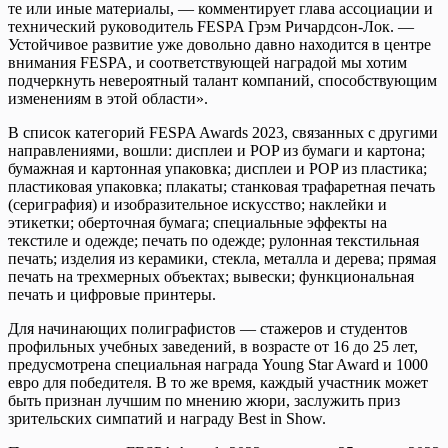
те или иные материалы, — комментирует глава ассоциации и
технический руководитель FESPA Грэм Ричардсон-Лок. —
Устойчивое развитие уже довольно давно находится в центре
внимания FESPA, и соответствующей наградой мы хотим
подчеркнуть невероятный талант компаний, способствующим
изменениям в этой области».
В список категорий FESPA Awards 2023, связанных с другими
направлениями, вошли: дисплеи и POP из бумаги и картона;
бумажная и картонная упаковка; дисплеи и POP из пластика;
пластиковая упаковка; плакаты; станковая трафаретная печать
(сериграфия) и изобразительное искусство; наклейки и
этикетки; оберточная бумага; специальные эффекты на
текстиле и одежде; печать по одежде; рулонная текстильная
печать; изделия из керамики, стекла, металла и дерева; прямая
печать на трехмерных объектах; вывески; функциональная
печать и цифровые принтеры.
Для начинающих полиграфистов — стажеров и студентов
профильных учебных заведений, в возрасте от 16 до 25 лет,
предусмотрена специальная награда Young Star Award и 1000
евро для победителя. В то же время, каждый участник может
быть признан лучшим по мнению жюри, заслужить приз
зрительских симпатий и награду Best in Show.