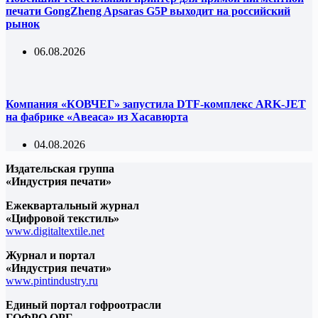
печати GongZheng Apsaras G5P выходит на российский
рынок
06.08.2026
Компания «КОВЧЕГ» запустила DTF-комплекс ARK-JET
на фабрике «Авеаса» из Хасавюрта
04.08.2026
Издательская группа
«Индустрия печати»
Ежеквартальный журнал
«Цифровой текстиль»
www.digitaltextile.net
Журнал и портал
«Индустрия печати»
www.pintindustry.ru
Единый портал гофроотрасли
ГОФРО.ОРГ