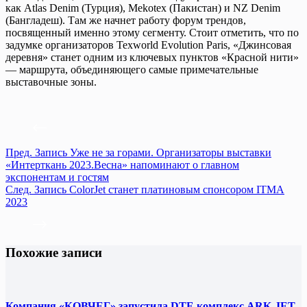
как Atlas Denim (Турция), Mekotex (Пакистан) и NZ Denim
(Бангладеш). Там же начнет работу форум трендов,
посвященный именно этому сегменту. Стоит отметить, что по
задумке организаторов Texworld Evolution Paris, «Джинсовая
деревня» станет одним из ключевых пунктов «Красной нити»
— маршрута, объединяющего самые примечательные
выставочные зоны.
Пред.
Запись
Уже не за горами. Организаторы выставки
«Интерткань 2023.Весна» напоминают о главном
экспонентам и гостям
След.
Запись
ColorJet станет платиновым спонсором ITMA
2023
Похожие записи
Компания «КОВЧЕГ» запустила DTF-комплекс ARK-JET