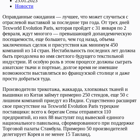
25.01.2023
Новости
Оправданные ожидания — лучшее, что может случиться с
отраслевой выставкой за последние три года. От трех дней
Texworld Evolution Paris, которая пройдет с 31 января по 2
февраля, ждут многого — превышающей допандемическую
посещаемости, еще большего, чем год назад, объема
заключенных сделок и присутствия как минимум 450
компаний из 14 стран. Нестабильность последних лет должна
быть преодолена во имя светлого будущего текстильной
индустрии. И особую роль в этом процессе должны сыграть
азиатские ткачи и портные, долгое время не имевшие
возможности выставляться во французской столице и даже
просто добраться туда.
Производители трикотажа, жаккарда, хлопковых тканей и
вышивки из Китая займут примерно 250 стендов, еще 50 с
лишним компаний приедут из Индии. Существенно расширят
свое присутствие на Texworld Evolution Paris турецкие
поставщики: всего к берегам Сены отправятся 110
предприятий, из них 88 выступят под вывеской единого
национального павильона, сформированного при поддержке
Торговой палаты Стамбула. Примерно 50 производителей
делегирует Корея и не менее 15 Таиланд.