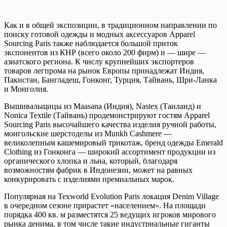
Как и в общей экспозиции, в традиционном направлении по
поиску готовой одежды и модных аксессуаров Apparel
Sourcing Paris также наблюдается большой приток
экспонентов из КНР (всего около 200 фирм) и — шире —
азиатского региона. К числу крупнейших экспортеров
товаров легпрома на рынок Европы принадлежат Индия,
Пакистан, Бангладеш, Гонконг, Турция, Тайвань, Шри-Ланка
и Монголия.
Вышивальщицы из Maasana (Индия), Nastex (Таиланд) и
Nonica Textile (Тайвань) продемонстрируют гостям Apparel
Sourcing Paris высочайшего качества изделия ручной работы,
монгольские шерстоделы из Munkh Cashmere —
великолепным кашемировый трикотаж, бренд одежды Emerald
Clothing из Гонконга — широкий ассортимент продукции из
органического хлопка и льна, который, благодаря
возможностям фабрик в Индонезии, может на равных
конкурировать с изделиями премиальных марок.
Популярная на Texworld Evolution Paris локация Denim Village
в очередном сезоне прирастет «населением». На площади
порядка 400 кв. м разместятся 25 ведущих игроков мирового
рынка денима, в том числе такие индустриальные гиганты