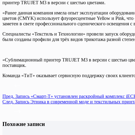
принтер TRUJET M3 в версии с шестью цветами.
«Ранее данная компания имела опыт эксплуатации оборудован
цветов (CMYK) использует флуоресцентные Yellow и Pink, что
заметен в свете профессионального сценического освещения с
Специалисты «Текстиль и Технологии» провели запуск оборудо
были созданы профили для трёх видов трикотажа разной степе
«Сублимационный принтер TRUJET M3 в версии с шестью цвет
поставщик.
Команда «ТиТ» оказывает сервисную поддержку своих клиентов
Пред.
Запись
«Смарт-Т» установлен раскройный комплекс iEC
След.
Запись
Этника в современной моде и текстильных прин
Похожие записи