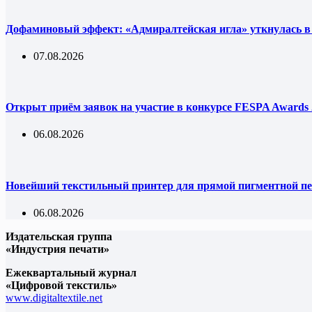
Дофаминовый эффект: «Адмиралтейская игла» уткнулась в
07.08.2026
Открыт приём заявок на участие в конкурсе FESPA Awards 
06.08.2026
Новейший текстильный принтер для прямой пигментной пе
06.08.2026
Издательская группа
«Индустрия печати»
Ежеквартальный журнал
«Цифровой текстиль»
www.digitaltextile.net