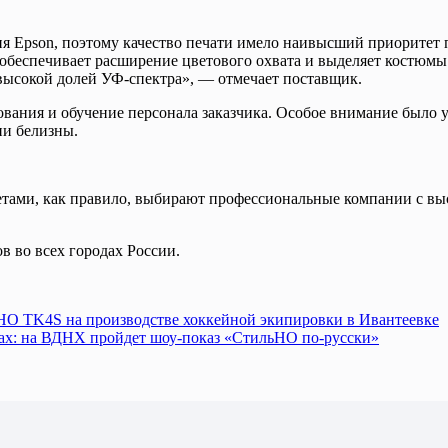
ия Epson, поэтому качество печати имело наивысший приоритет
 обеспечивает расширение цветового охвата и выделяет костюм
 высокой долей УФ-спектра», — отмечает поставщик.
вания и обучение персонала заказчика. Особое внимание было 
ни белизны.
ами, как правило, выбирают профессиональные компании с выс
 во всех городах России.
HO TK4S на производстве хоккейной экипировки в Ивантеевке
тах: на ВДНХ пройдет шоу-показ «СтильНО по-русски»