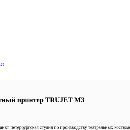
et
етный принтер TRUJET M3
санкт-петербургская студия по производству театральных кост