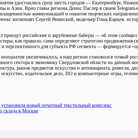
приятия удостоились сразу шесть городов — Екатеринбург, Нижн
пы и Азии. Врио главы региона Денис Паслер в своем Telegram-
насыщенностью коммуникаций и охватом творческих направлени
влены: космонавт Сергей Рязанский, модельер Гоша Карцев, ист
ал приедут российские и зарубежные байеры — об этом сообщил
еры, как правило, сами определяют стратегию продвижения свои
о и перспективного для субъекта РФ сегмента — формируется «
 инициатив увеличивалось, а наш регион становился точкой рос
ного сектора в экономику Свердловской области на данный мом
ектура, рынок предметов искусства и антиквариата, ремесла, ди
 искусство, издательское дело, ПО и компьютерные игры, телеви
 установила новый печатный текстильный комплекс
о склада в Москве