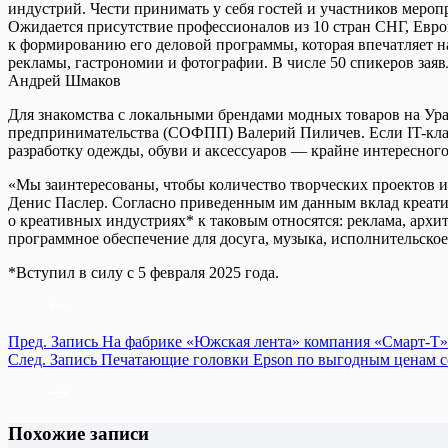
индустрий. Чести принимать у себя гостей и участников меро
Ожидается присутствие профессионалов из 10 стран СНГ, Евро
к формированию его деловой программы, которая впечатляет 
рекламы, гастрономии и фотографии. В числе 50 спикеров зая
Андрей Шмаков
Для знакомства с локальными брендами модных товаров на Ур
предпринимательства (СОФПП) Валерий Пиличев. Если IT-класт
разработку одежды, обуви и аксессуаров — крайне интересног
«Мы заинтересованы, чтобы количество творческих проектов и
Денис Паслер. Согласно приведенным им данным вклад креатив
о креативных индустриях* к таковым относятся: реклама, архит
программное обеспечение для досуга, музыка, исполнительское
*Вступил в силу с 5 февраля 2025 года.
Пред.
Запись
На фабрике «Южская лента» компания «Смарт-Т»
След.
Запись
Печатающие головки Epson по выгодным ценам с
Похожие записи