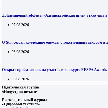
Дофаминовый эффект: «Адмиралтейская игла» уткнулась в
07.08.2026
O`Stin создал коллекцию одежды с текстильным декором в 
06.08.2026
Открыт приём заявок на участие в конкурсе FESPA Awards 
06.08.2026
Издательская группа
«Индустрия печати»
Ежеквартальный журнал
«Цифровой текстиль»