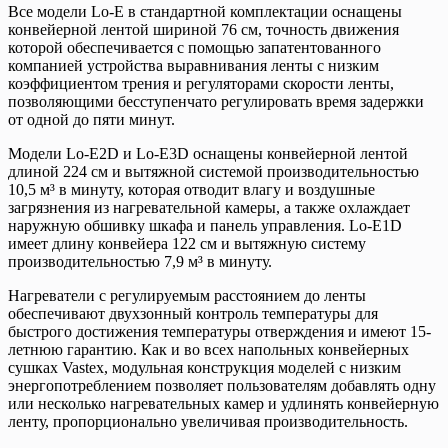
Все модели Lo-E в стандартной комплектации оснащены
конвейерной лентой шириной 76 см, точность движения
которой обеспечивается с помощью запатентованного
компанией устройства выравнивания ленты с низким
коэффициентом трения и регуляторами скорости ленты,
позволяющими бесступенчато регулировать время задержки
от одной до пяти минут.
Модели Lo-E2D и Lo-E3D оснащены конвейерной лентой
длиной 224 см и вытяжной системой производительностью
10,5 м³ в минуту, которая отводит влагу и воздушные
загрязнения из нагревательной камеры, а также охлаждает
наружную обшивку шкафа и панель управления. Lo-E1D
имеет длину конвейера 122 см и вытяжную систему
производительностью 7,9 м³ в минуту.
Нагреватели с регулируемым расстоянием до ленты
обеспечивают двухзонный контроль температуры для
быстрого достижения температуры отверждения и имеют 15-
летнюю гарантию. Как и во всех напольных конвейерных
сушках Vastex, модульная конструкция моделей с низким
энергопотреблением позволяет пользователям добавлять одну
или несколько нагревательных камер и удлинять конвейерную
ленту, пропорционально увеличивая производительность.