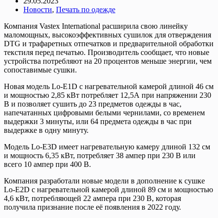
29.05.2023
Новости
,
Печать по одежде
Компания Vastex International расширила свою линейку
маломощных, высокоэффективных сушилок для отверждения
DTG и трафаретных отпечатков и предварительной обработки
текстиля перед печатью. Производитель сообщает, что новые
устройства потребляют на 20 процентов меньше энергии, чем
сопоставимые сушки.
Новая модель Lo-E1D с нагревательной камерой длиной 46 см
и мощностью 2,85 кВт потребляет 12,5А при напряжении 230
В и позволяет сушить до 23 предметов одежды в час,
напечатанных цифровыми белыми чернилами, со временем
выдержки 3 минуты, или 64 предмета одежды в час при
выдержке в одну минуту.
Модель Lo-E3D имеет нагревательную камеру длиной 132 см
и мощность 6,35 кВт, потребляет 38 ампер при 230 В или
всего 10 ампер при 400 В.
Компания разработали новые модели в дополнение к сушке
Lo-E2D с нагревательной камерой длиной 89 см и мощностью
4,6 кВт, потребляющей 22 ампера при 230 В, которая
получила признание после её появления в 2022 году.