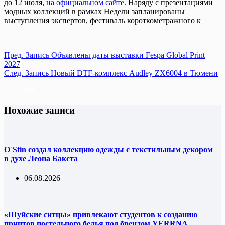
до 12 июля,
на официальном сайте
. Наряду с презентациями
модных коллекций в рамках Недели запланированы
выступления экспертов, фестиваль короткометражного к
Пред.
Запись
Объявлены даты выставки Fespa Global Print
2027
След.
Запись
Новый DTF-комплекс Audley ZX6004 в Тюмени
Похожие записи
O`Stin создал коллекцию одежды с текстильным декором
в духе Леона Бакста
06.08.2026
«Шуйские ситцы» привлекают студентов к созданию
принтов постельного белья под брендом YERRNA