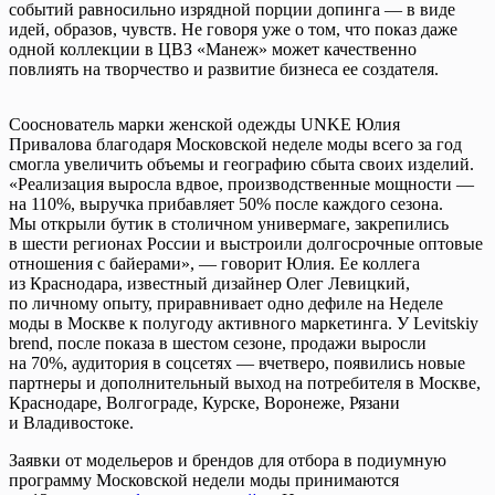
событий равносильно изрядной порции допинга — в виде
идей, образов, чувств. Не говоря уже о том, что показ даже
одной коллекции в ЦВЗ «Манеж» может качественно
повлиять на творчество и развитие бизнеса ее создателя.
Сооснователь марки женской одежды UNKE Юлия
Привалова благодаря Московской неделе моды всего за год
смогла увеличить объемы и географию сбыта своих изделий.
«Реализация выросла вдвое, производственные мощности —
на 110%, выручка прибавляет 50% после каждого сезона.
Мы открыли бутик в столичном универмаге, закрепились
в шести регионах России и выстроили долгосрочные оптовые
отношения с байерами», — говорит Юлия. Ее коллега
из Краснодара, известный дизайнер Олег Левицкий,
по личному опыту, приравнивает одно дефиле на Неделе
моды в Москве к полугоду активного маркетинга. У Levitskiy
brend, после показа в шестом сезоне, продажи выросли
на 70%, аудитория в соцсетях — вчетверо, появились новые
партнеры и дополнительный выход на потребителя в Москве,
Краснодаре, Волгограде, Курске, Воронеже, Рязани
и Владивостоке.
Заявки от модельеров и брендов для отбора в подиумную
программу Московской недели моды принимаются