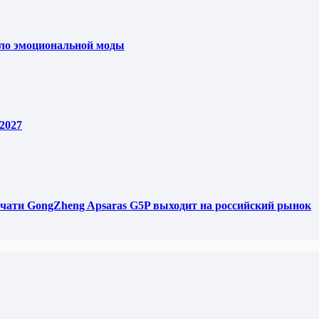
ело эмоциональной моды
2027
чати GongZheng Apsaras G5P выходит на российский рынок