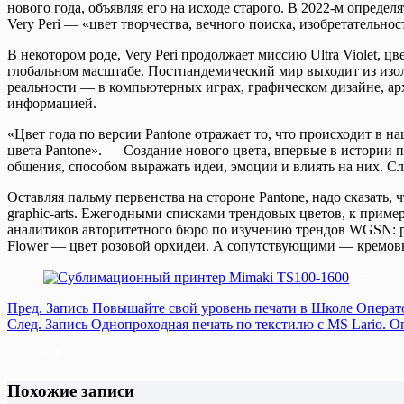
нового года, объявляя его на исходе старого. В 2022-м опред
Very Peri — «цвет творчества, вечного поиска, изобретательнос
В некотором роде, Very Peri продолжает миссию Ultra Violet, 
глобальном масштабе. Постпандемический мир выходит из изо
реальности — в компьютерных играх, графическом дизайне, ар
информацией.
«Цвет года по версии Pantone отражает то, что происходит в н
цвета Pantone». — Создание нового цвета, впервые в истории 
общения, способом выражать идеи, эмоции и влиять на них. С
Оставляя пальму первенства на стороне Pantone, надо сказать
graphic-arts. Ежегодными списками трендовых цветов, к примеру,
аналитиков авторитетного бюро по изучению трендов WGSN: р
Flower — цвет розовой орхидеи. А сопутствующими — кремовый 
Пред.
Запись
Повышайте свой уровень печати в Школе Операт
След.
Запись
Однопроходная печать по текстилю с MS Lario. 
Похожие записи