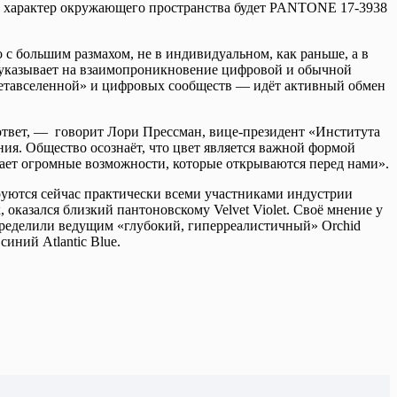
ни и характер окружающего пространства будет PANTONE 17-3938
о с большим размахом, не в индивидуальном, как раньше, а в
i указывает на взаимопроникновение цифровой и обычной
«метавселенной» и цифровых сообществ — идёт активный обмен
ь ответ, — говорит Лори Прессман, вице-президент «Института
ния. Общество осознаёт, что цвет является важной формой
вает огромные возможности, которые открываются перед нами».
ируются сейчас практически всеми участниками индустрии
, оказался близкий пантоновскому Velvet Violеt. Своё мнение у
пределили ведущим «глубокий, гиперреалистичный» Orchid
иний Atlantic Blue.