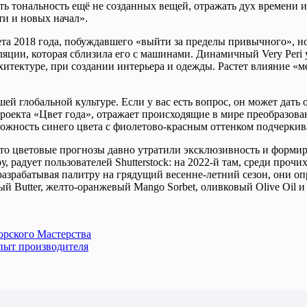
елять тональность ещё не созданных вещей, отражать дух време
ти и новых начал».
цвета 2018 года, побуждавшего «выйти за пределы привычного», н
ляции, которая сблизила его с машинами. Динамичный Very Per
хитектуре, при создании интерьера и одежды. Растет влияние 
ашей глобальной культуре. Если у вас есть вопрос, он может дат
проекта «Цвет года», отражает происходящие в мире преобразова
ложность синего цвета с фиолетово-красным оттенком подчерки
, что цветовые прогнозы давно утратили эксклюзивность и форм
 радует пользователей Shutterstock: на 2022-й там, среди прочих
азрабатывая палитру на грядущий весенне-летний сезон, они о
Butter, желто-оранжевый Mango Sorbet, оливковый Olive Oil и с
орского Мастерства
Опыт производителя