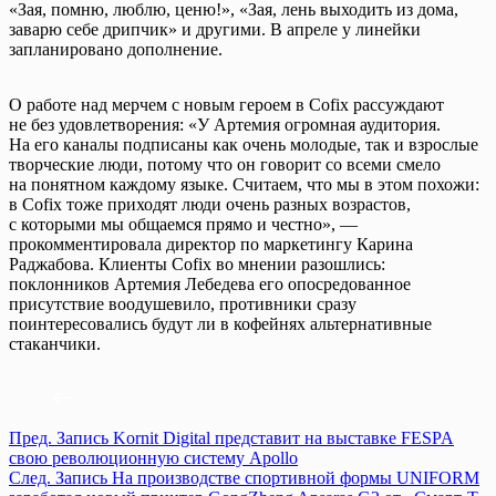
«Зая, помню, люблю, ценю!», «Зая, лень выходить из дома,
заварю себе дрипчик» и другими. В апреле у линейки
запланировано дополнение.
О работе над мерчем с новым героем в Cofix рассуждают
не без удовлетворения: «У Артемия огромная аудитория.
На его каналы подписаны как очень молодые, так и взрослые
творческие люди, потому что он говорит со всеми смело
на понятном каждому языке. Считаем, что мы в этом похожи:
в Cofix тоже приходят люди очень разных возрастов,
с которыми мы общаемся прямо и честно», —
прокомментировала директор по маркетингу Карина
Раджабова. Клиенты Cofix во мнении разошлись:
поклонников Артемия Лебедева его опосредованное
присутствие воодушевило, противники сразу
поинтересовались будут ли в кофейнях альтернативные
стаканчики.
Пред.
Запись
Kornit Digital представит на выставке FESPA
свою революционную систему Apollo
След.
Запись
На производстве спортивной формы UNIFORM