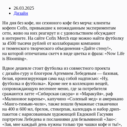
26.03.2025
Дизайн
Ни дня без кофе, ни сезонного кофе без мерча: клиенты
кофеен Cofix, привыкшие к неожиданным экспериментам
сети, живо на них реагирут и с удовольствием обсуждают
в интернете. На сайте Cofix Merch еще можно найти футболку
за 4500 тысячи рублей от коллаборации компании
и тюменского творческого объединения «Дайте стену!»,
на которой отпечатаны скетч в виде цветка и фраза: «Now Life
is Blooming».
Вдвое дешевле стоит футболка из совместного проекта
с дизайн-гуру и блогером Артемием Лебедевым — базовая,
белая, иронизирующая сама над собой надписью: «Ну,
футболка и футболка». Кроме нее в коллекцию вещей,
сопровождающую весеннее меню, где за потребителя
сражаются латте «Сибирская сакура» и «Маракуйя», раф
«Малиновое варенье», капучино «Соленый мед» и американо
«Манго-тимьян-чили», также вошли бумажные стаканчики
на 400 и 600 мл, брелок, стикерпак, календарь и набор дрип-
пакетов с нарисованным художницей Евдокией Гасумян
портретом Лебедева и посланиями для безымянной «Заи»:
«Зая, мне каждый день нужны только три чашки кофе и ты!»,