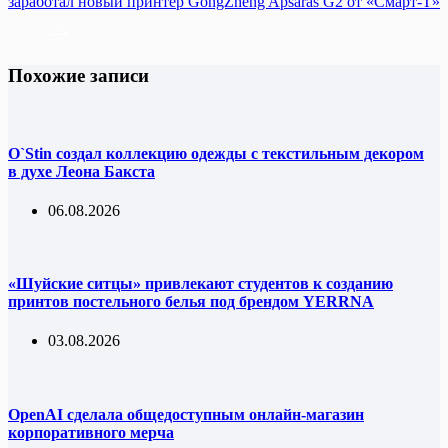
заработал новый принтер GongZheng Apsaras G2 от «Смарт-Т»
Похожие записи
O`Stin создал коллекцию одежды с текстильным декором
в духе Леона Бакста
06.08.2026
«Шуйские ситцы» привлекают студентов к созданию
принтов постельного белья под брендом YERRNA
03.08.2026
OpenAI сделала общедоступным онлайн-магазин
корпоративного мерча