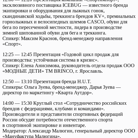
эксклюзивного поставщика ICEBUG — известного бренда
экипировки и оборудования для лыжных гонок,
скандинавской ходьбы, треккинга брендов KV+, премиальных
горнолыжных и велосипедных шлемов CASCO, обуви для
бега по пересеченной местности, лидера в производстве
зимней шипованной обуви для бега и треккинга.
Спикер: Максим Краснов, бренд-менеджер направления
«Спорт».
12:25 — 12:45 Презентация «Годовой цикл продаж для
производства: устойчивая система в кризис».
Спикер: Елена Анисимова, руководитель отдела продаж ООО
«МОДНЫЕ ДЕТИ» ТМ BRINCO, г. Ярославль.
12:50 — 13:10 Презентация бренда H.U.T.
Спикеры: Ольга Зуева, бренд-менеджер, Дарья Зуева —
директор по маркетингу «Кварта Аутдор».
14:00 — 15:30 Круглый стол «Сотрудничество российских
брендов с федерациями, клубами и командами».
Производители и представители спортивных федераций
России обсудят потребности отечественного спорта
в спортивной экипировке и инвентаре.
Модератор: Александр Малюгин, генеральный директор ООО
«Мануфактура Малюгина».