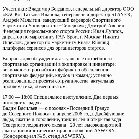
Участники: Владимир Богданов, генеральный директор ООО
«БАСК»; Татьяна Иванова, генеральный директор STAYER;
Андрей Малыгин, заведующий кафедрой Спортивного
маркетинга Университета «Синергия»; Дмитрий Аверин,
Федерация горнолыжного спорта России; Иван Луппов,
директор по маркетингу FAN Sport, г. Москва; Никита
Ищеулов, директор по маркетингу Russia Running —
платформа сервисов для организаторов стартов.
Вопросы для обсуждения: актуальные потребности
спортивных организаций в экипировке и инвентаре;
возможности российских фабрик по обеспечению
спортивных федераций, клубов и команд; успешно
реализованные проекты сотрудничества, актуальная
проблематика, обмен опытом.
17:00 — 18:00 Специальное выступление. Два первых
последних градуса.
Вадим Васильев — о походах «Последний Градус
до Северного Полюса» в апреле 2006 года. Дрейфующие
льды, сжатие и торошение, тонкий лед и открытая вода
Северного ледовитого океана −20 лет высокоширотной
адаптации кинетических приспособлений ASWERY.
(Конференц-зал № 5, стенд ASWERY).