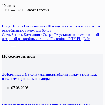
10 июня
10:00 — 14:00 Рабочая сессия.
Пред.
Запись
Васюганская «Швейцария»: в Томской области
разрабатывают мерч для болот
След.
Запись
Компания «Смарт-Т» установила текстильный
лазерный раскройный станок Photonim в РПК FlagLife
Похожие записи
Дофаминовый укол: «Адмиралтейская игла» уткнулась
в тело эмоциональной моды
07.08.2026
Открыт приём заявок на участие в конкурсе FESPA