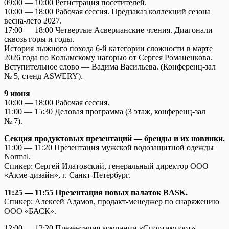
09:00 — 10:00 Регистрация посетителей.
10:00 — 18:00 Рабочая сессия. Предзаказ коллекций сезона
весна-лето 2027.
17:00 — 18:00 Четвертые Асверианские чтения. Диагонали
сквозь горы и годы.
История лыжного похода 6-й категории сложности в марте
2026 года по Колымскому нагорью от Сергея Романенкова.
Вступительное слово — Вадима Васильева. (Конференц-зал
№ 5, стенд ASWERY).
9 июня
10:00 — 18:00 Рабочая сессия.
11:00 — 15:30 Деловая программа (3 этаж, конференц-зал
№ 7).
Секция продуктовых презентаций — бренды и их новинки.
11:00 — 11:20 Презентация мужской водозащитной одежды
Normal.
Спикер: Сергей Илатовский, генеральный директор ООО
«Акме-дизайн», г. Санкт-Петербург.
11:25 — 11:55 Презентация новых палаток BASK.
Спикер: Алексей Адамов, продакт-менеджер по снаряжению
ООО «БАСК».
12:00 — 12:20 Презентация компании «Спортимпорт»,