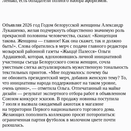
Ленько, есть обладатели полного набора афоризмов.
Объявляя 2026 год Годом белорусской женщины Александр
Лукашенко, желая подчеркнуть общественно значимую роль
прекрасной половины человечества, сказал: «Концепция
такова. Женщина — главное! Как она скажет, так и должно
быть!». Слова обратились в мерч с подачи главного редактора
мозырской районной газеты «Жыццё Палесся» Ольги
Ардашевой, которая, вдохновившись личной инициативой
участницы съезда Белорусского союза женщин, сочла
уместным слегка актуализировать мужественную тональность
текстильных принтов. «Мне подумалось: почему бы
не обновить президентский мерч, добавив женскую тему? То,
что инициативы народа поддерживают на таком уровне,
очень ценно», — отметила Ольга. Отпечатанный на майке
дизайн — результат экспертного отбора работ в объявленном
Союзом конкурсе эскизов. В продажу новинка поступила
7 июля и вызвала ожидаемый ажиотаж в магазине
на территории Первого национального торгового дома.
Желающих пополнить коллекцию просят поторопиться:
ограниченная партия футболок в молочном цвете почти
разошлась.