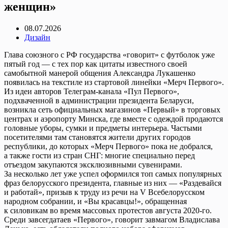
женщин»
08.07.2026
Дизайн
Глава союзного с РФ государства «говорит» с футболок уже
пятый год — с тех пор как цитаты известного своей
самобытной манерой общения Александра Лукашенко
появилась на текстиле из стартовой линейки «Мерч Первого».
Из идеи авторов Телеграм-канала «Пул Первого»,
подхваченной в администрации президента Беларуси,
возникла сеть официальных магазинов «Первый» в торговых
центрах и аэропорту Минска, где вместе с одеждой продаются
головные уборы, сумки и предметы интерьера. Частыми
посетителями там становятся жители других городов
республики, до которых «Мерч Первого» пока не добрался,
а также гости из стран СНГ: многие специально перед
отъездом закупаются эксклюзивными сувенирами.
За несколько лет уже успел оформился топ самых популярных
фраз белорусского президента, главные из них — «Раздевайся
и работай», призыв к труду из речи на V Всебелорусском
народном собрании, и «Вы красавцы!», обращенная
к силовикам во время массовых протестов августа 2020-го.
Среди завсегдатаев «Первого», говорит завмагом Владислава