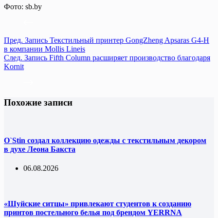
Фото: sb.by
Пред.
Запись
Текстильный принтер GongZheng Apsaras G4-H
в компании Mollis Lineis
След.
Запись
Fifth Column расширяет производство благодаря
Kornit
Похожие записи
O`Stin создал коллекцию одежды с текстильным декором
в духе Леона Бакста
06.08.2026
«Шуйские ситцы» привлекают студентов к созданию
принтов постельного белья под брендом YERRNA