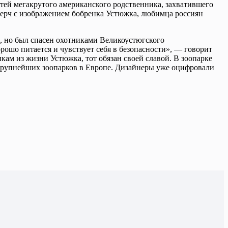
гтей мегакрутого американского родственника, захватившего
мерч с изображением бобренка Устюжка, любимца россиян
е, но был спасен охотниками Великоустюгского
рошо питается и чувствует себя в безопасности», — говорит
ам из жизни Устюжка, тот обязан своей славой. В зоопарке
з крупнейших зоопарков в Европе. Дизайнеры уже оцифровали