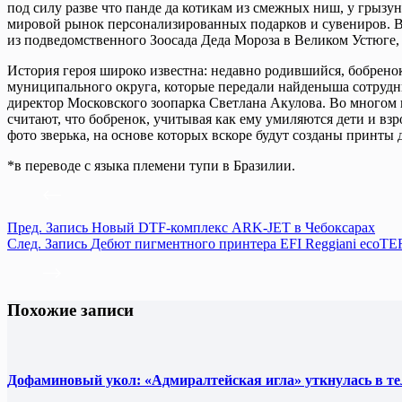
под силу разве что панде да котикам из смежных ниш, у грызу
мировой рынок персонализированных подарков и сувениров. В
из подведомственного Зоосада Деда Мороза в Великом Устюге
История героя широко известна: недавно родившийся, бобрено
муниципального округа, которые передали найденыша сотрудник
директор Московского зоопарка Светлана Акулова. Во многом и
считают, что бобренок, учитывая как ему умиляются дети и в
фото зверька, на основе которых вскоре будут созданы принты 
*в переводе с языка племени тупи в Бразилии.
Пред.
Запись
Новый DTF-комплекс ARK-JET в Чебоксарах
След.
Запись
Дебют пигментного принтера EFI Reggiani ecoT
Похожие записи
Дофаминовый укол: «Адмиралтейская игла» уткнулась в т