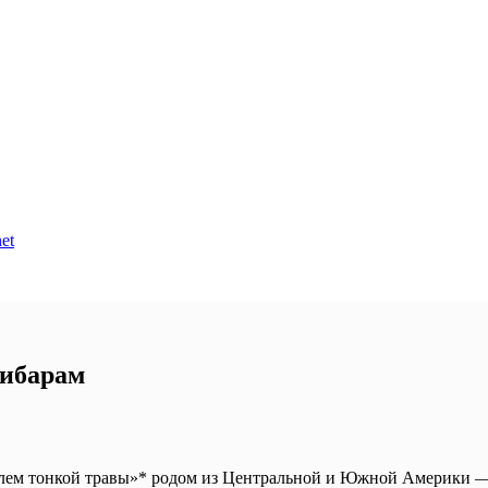
et
пибарам
телем тонкой травы»* родом из Центральной и Южной Америки 