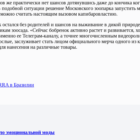
нов же практически нет шансов дотянувшись даже до кончика ко
 подобной ситуации решение Московского зоопарка запустить 
, можно считать настоящим вызовом капибаровластию.
к остался без родителей и шансов на выживание в дикой природ
ам зоосада. «Сейчас бобренок активно растет и развивается, хо
менно ее Телеграм-каналу, а точнее многочисленным видеоролик
зрослые, заслуживает стать лицом официального мерча одного и
для нанесения на различные товары.
ERRA в Бразилии
ело эмоциональной моды