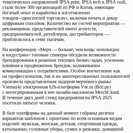
тематических направлений IPSA print, IPSA tech и IPSA craft,
стали более 300 организаций из РФ и Китая, имеющие
богатый опыт и наработки в изготовлении
товаров-«двигателей торговли», включая печать и декор
цифровым способом. Количество же гостей мероприятия —
рекламщиков, представителей ивент агентств,
предпринимателей, ритейлеров, дистрибьюторов —
приблизилось к семи тысячам.
На конференции «Мерч — больше, чем вещь: инновации
в индустрии» топовые спикеры обсудили возможности
брендирования в решении текущих бизнес-задач, усилении
влияния и продвижении брендов, налаживании
коммуникации с потребителями. Особое впечатление как
на профессионалов, так и на заинтересованных пользователей
произвела представленная лидером мерчевого рынка
Vsemayki электронная b2b-платформа Vse.ru (Всё.ру)
с интегрированным в нее онлайн-магазином MerchCloud.
В течение двух дней стенд предприятия на IPSA 2025
посетили пятьсот человек.
В базе платформы на данный момент собраны десятки
вариантов шаблонов с принтами по всем основным видам
изделий: мужская, женская, детская, спортивная одежда,
купальники, головные уборы, сумки и рюкзаки, домашний