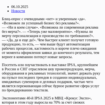
06.10.2025
Новости
Блиц-опрос с очевидными «нет» и уверенным «да».
«Возможен ли успешный бизнес без рекламы?».
— «Ни в коем случае». «Возможна ли современная реклама
без мерча?». — «Теперь уже маловероятно». «Нужны ли
мерчу персонализация и производство по требованию?».
— «Да, да и еще да!». Чем быстрее клиент получит готовую
продукцию, то есть, — чем выше будут автоматизация
рабочих процессов, кастомность и короче плечо ожидания
от момента оформления заявки до конечного результата, тем
вернее в компанию потекут новые запросы.
Посетить или поучаствовать в выставке IPSA, крупнейшем
в России и СНГ отраслевом шоу промопродукции, мерча,
оборудования и рекламных технологий, значит держать руку
на пульсе последних трендов в создании индивидуальных,
имиджевых сувениров и деловых подарков, частью чего
является переживающая сейчас бурное развитие сфера услуг
по брендированию текстиля.
Экспонентами 40-й IPSA 2025 в МВЦ «Крокус Экспо»,
которая в этом году выросла на 70% за счет свежих