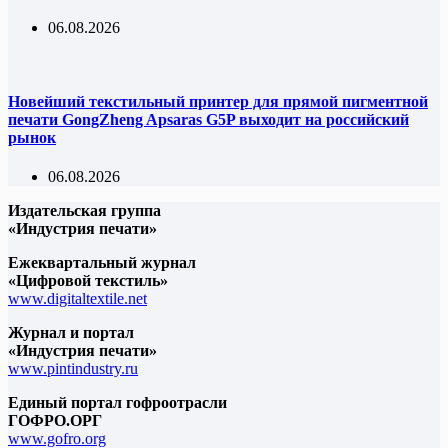
06.08.2026
Новейший текстильный принтер для прямой пигментной
печати GongZheng Apsaras G5P выходит на российский
рынок
06.08.2026
Издательская группа
«Индустрия печати»
Ежеквартальный журнал
«Цифровой текстиль»
www.digitaltextile.net
Журнал и портал
«Индустрия печати»
www.pintindustry.ru
Единый портал гофроотрасли
ГОФРО.ОРГ
www.gofro.org