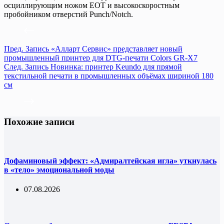
осциллирующим ножом EOT и высокоскоростным
пробойником отверстий Punch/Notch.
Пред.
Запись
«Алларт Сервис» представляет новый
промышленный принтер для DTG-печати Colors GR-X7
След.
Запись
Новинка: принтер Keundo для прямой
текстильной печати в промышленных объёмах шириной 180
см
Похожие записи
Дофаминовый эффект: «Адмиралтейская игла» уткнулась
в «тело» эмоциональной моды
07.08.2026