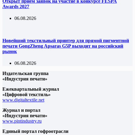
Открыт приём заявок на участие в конкурсе FESPA
Awards 2027
06.08.2026
Новейший текстильный принтер для прямой пигментной
печати GongZheng Apsaras G5P выходит на российский
рынок
06.08.2026
Издательская группа
«Индустрия печати»
Ежеквартальный журнал
«Цифровой текстиль»
www.digitaltextile.net
Журнал и портал
«Индустрия печати»
www.pintindustry.ru
Единый портал гофроотрасли