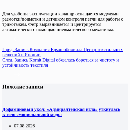
Для удобства эксплуатации каландр оснащается модулями
размотки/подмотки и датчиком контроля петли для работы с
трикотажем. Фетр выравнивается и центрируется
автоматически с помощью пневматического механизма.
Пред.
Запись
Компания Epson обновила Центр текстильных
решений в Японии
След.
Запись
Kornit Digital обязалась бороться за чистоту и
устойчивость текстиля
Похожие записи
Дофаминовый укол: «Адмиралтейская игла» уткнулась
в тело эмоциональной моды
07.08.2026