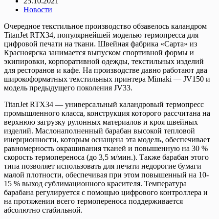
25.10.2021
Новости
Очередное текстильное производство обзавелось каландром
TitanJet RTX34, популярнейшей моделью термопресса для
цифровой печати на ткани. Швейная фабрика «Сарта» из
Красноярска занимается выпуском спортивной формы и
экипировки, корпоративной одежды, текстильных изделий
для ресторанов и кафе. На производстве давно работают два
широкоформатных текстильных принтера Mimaki — JV150 и
модель предыдущего поколения JV33.
TitanJet RTX34 — универсальный каландровый термопресс
промышленного класса, конструкция которого рассчитана на
верхнюю загрузку рулонных материалов и кроя швейных
изделий. Маслонаполненный барабан высокой тепловой
инерционности, которым оснащена эта модель, обеспечивает
равномерность окрашивания тканей и повышенную на 30 %
скорость термопереноса (до 3,5 м/мин.). Также барабан этого
типа позволяет использовать для печати недорогие бумаги
малой плотности, обеспечивая при этом повышенный на 10-
15 % выход сублимационного красителя. Температура
барабана регулируется с помощью цифрового контроллера и
на протяжении всего термопереноса поддерживается
абсолютно стабильной.