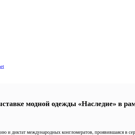
et
тавке модной одежды «Наследие» в рам
ю и диктат международных конгломератов, проявившаяся в сере