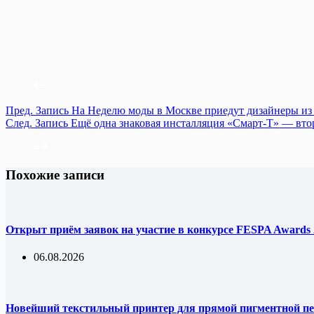
Пред.
Запись
На Неделю моды в Москве приедут дизайнеры из 
След.
Запись
Ещё одна знаковая инсталляция «Смарт-Т» — втор
Похожие записи
Открыт приём заявок на участие в конкурсе FESPA Awards 
06.08.2026
Новейший текстильный принтер для прямой пигментной пе