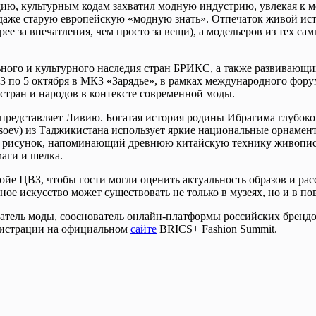
ию, культурным кодам захватил модную индустрию, увлекая к м
 даже старую европейскую «модную знать». Отпечаток живой ист
ее за впечатления, чем просто за вещи), а модельеров из тех с
го и культурного наследия стран БРИКС, а также развивающих
 3 по 5 октября в МКЗ «Зарядье», в рамках международного фор
стран и народов в контексте современной моды.
дставляет Ливию. Богатая история родины Ибрагима глубоко вп
 Asoev) из Таджикистана использует яркие национальные орнам
ань рисунок, напоминающий древнюю китайскую технику живопис
аги и шелка.
ойе ЦВЗ, чтобы гости могли оценить актуальность образов и расс
дное искусство может существовать не только в музеях, но и в п
тель моды, сооснователь онлайн-платформы российских брендов 
гистрации на официальном
сайте
BRICS+ Fashion Summit.