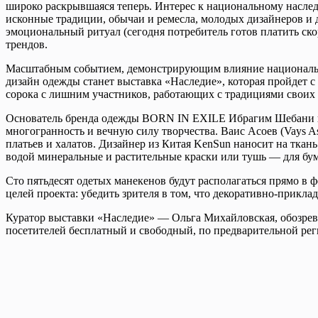
широко раскрывшаяся теперь. Интерес к национальному наслед
исконные традиции, обычаи и ремесла, молодых дизайнеров и
эмоциональный ритуал (сегодня потребитель готов платить скор
трендов.
Масштабным событием, демонстрирующим влияние национально
дизайн одежды станет выставка «Наследие», которая пройдет с
сорока с лишним участников, работающих с традициями своих 
Основатель бренда одежды BORN IN EXILE Ибрагим Шебани пре
многогранность и вечную силу творчества. Ваис Асоев (Vays
платьев и халатов. Дизайнер из Китая KenSun наносит на тк
водой минеральные и растительные краски или тушь — для бум
Сто пятьдесят одетых манекенов будут располагаться прямо в ф
целей проекта: убедить зрителя в том, что декоративно-прикла
Куратор выставки «Наследие» — Ольга Михайловская, обозрева
посетителей бесплатный и свободный, по предварительной ре