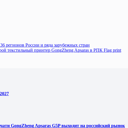
36 регионов России и ряда зарубежных стран
ой текстильный принтер GongZheng Apsaras в РПК Flag print
2027
чати GongZheng Apsaras G5P выходит на российский рынок