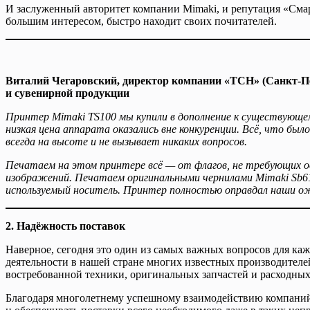
И заслуженный авторитет компании Mimaki, и репутация «Смар
большим интересом, быстро находит своих почитателей.
Виталий Чегаровский, директор компании «ТСН» (Санкт-Пе
и сувенирной продукции
Принтер Mimaki TS100 мы купили в дополнение к существующе
низкая цена аппарата оказались вне конкуренции. Всё, что бы
всегда на высоте и не вызывает никаких вопросов.
Печатаем на этом принтере всё — от флагов, не требующих ос
изображений. Печатаем оригинальными чернилами Mimaki Sb61
используемый носитель. Принтер полностью оправдал наши о
2. Надёжность поставок
Наверное, сегодня это один из самых важных вопросов для ка
деятельности в нашей стране многих известных производителей
востребованной техники, оригинальных запчастей и расходных
Благодаря многолетнему успешному взаимодействию компаний