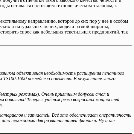
получить отпечатки такого высокого качества, чёткости и
годы оставался настоящим технологическим эталоном, к
кстильному направлению, которое до сих пор у неё в особом
еских и натуральных тканях, модели разной ширины,
етворить спрос как небольших текстильных предприятий, так
возникла объективная необходимость расширения печатного
 TS100-1600 последнего поколения. В результате этого
быстрых режимах). Очень приятным бонусом стал и
ем довольны! Теперь с учётом резко возросших мощностей
».
материалов и запчастей. Всё это обеспечивает оперативность
, что необходимо для развития нашей фабрики. Ну а от