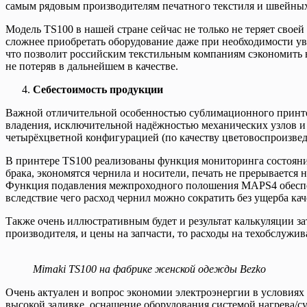
самым рядовым производителям печатного текстиля и швейных
Модель TS100 в нашей стране сейчас не только не теряет своей
сложнее приобретать оборудование даже при необходимости у
что позволит российским текстильным компаниям сэкономить 
не потеряв в дальнейшем в качестве.
Себестоимость продукции
Важной отличительной особенностью сублимационного принтер
владения, исключительной надёжностью механических узлов и
четырёхцветной конфигурацией (по качеству цветовоспроизве
В принтере TS100 реализованы функция мониторинга состояни
брака, экономятся чернила и носители, печать не прерывается
Функция подавления межпроходного полошения MAPS4 обеспеч
вследствие чего расход чернил можно сократить без ущерба кач
Также очень иллюстративным будет и результат калькуляции за
производителя, и цены на запчасти, то расходы на техобслужива
Mimaki TS100 на фабрике женской одежды Bezko
Очень актуален и вопрос экономии электроэнергии в условия
высокой заливке, оснащение оборудования системой нагрева/с