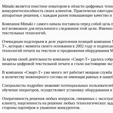
Mimaki является поистине новатором в области цифровых техно
конкурентоспособность своих клиентов. Практически ежегодн
аппаратные решения, с каждым разом повышающие качество и с
Компания Mimaki с самого начала поставила перед собой цель
всё возможное для неуклонного следования этой цели. Именн
текстильных технологий.
Очевидным подспорьем в деле укрепления позиций компании M
Т», которая с момента своего основания в 2002 году и подпи
технологий печати на текстиле и продвижения оборудования Mi
За время своей деятельности компании «Смарт-Т» удалось собр
нюансы цифровой текстильной печати и стали настоящими эксп
В компании «Смарт-Т» уже много лет работает мощная служба 
и количеству инженерного состава не имеющая равных в нашей
Специалисты подробно знакомят потенциальных пользователей
обучение операторов, осуществляют установку оборудования и
Оперативность решения любых вопросов, связанных с эксплу
клиенту, нацеленность на решение любых технологических зад
стороны партнёров и уважение конкурентов.