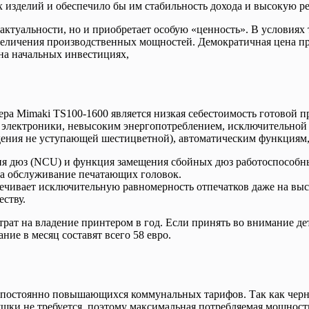
 изделий и обеспечило бы им стабильность дохода и высокую р
 актуальности, но и приобретает особую «ценность». В условиях
величения производственных мощностей. Демократичная цена пр
на начальных инвестициях,
а Mimaki TS100-1600 является низкая себестоимость готовой п
 электроники, невысоким энергопотреблением, исключительной
дения не уступающей шестицветной), автоматическим функциям,
я дюз (NCU) и функция замещения сбойных дюз работоспособны
 на обслуживание печатающих головок.
ивает исключительную равномерность отпечатков даже на выс
еству.
трат на владение принтером в год. Если принять во внимание де
ние в месяц составят всего 58 евро.
х постоянно повышающихся коммунальных тарифов. Так как черн
ушки не требуется, поэтому максимальная потребляемая мощност