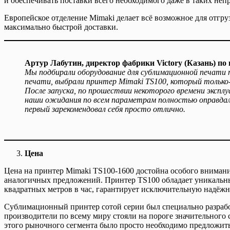
и обеспечивать поставки всего необходимого даже в таких неп
Европейское отделение Mimaki делает всё возможное для отгр
максимально быстрой доставки.
Артур Лабутин, директор фабрики Victory (Казань) п
Мы подбирали оборудование для сублимационной печати 
печати, выбрали принтер Mimaki TS100, который только
После запуска, по прошествии некоторого времени экспл
наши ожидания по всем параметрам полностью оправдалис
первый зарекомендовал себя просто отлично.
Цена
Цена на принтер Mimaki TS100-1600 достойна особого внимани
аналогичных предложений. Принтер TS100 обладает уникальны
квадратных метров в час, гарантирует исключительную надёжн
Сублимационный принтер сотой серии был специально разрабо
производители по всему миру стояли на пороге значительного
этого рыночного сегмента было просто необходимо предложить