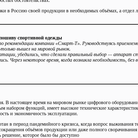
ростых обстоятельствах.
узки в Россию своей продукции в необходимых объёмах, а отдел
о пошиву спортивной одежды
по рекомендации компании «Смарт-Т». Руководствуясь приемлем
-только вышел на мировой рынок.
уатации, убедились, что сделали правильный выбор — аппарат с
ь. Через некоторое время, когда возникла необходимость, без в
я. В настоящее время на мировом рынке цифрового оборудования
м набором функций, имеет высокие технические характеристики
ость и экономичность эксплуатации.
тан в период пандемийного кризиса, когда вопрос выживания т
 сокращения объёмов продукции или даже полного сворачивания 
 решение, которое было бы доступно