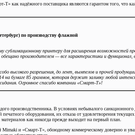
т-Т» как надёжного поставщика являются гарантом того, что ка
тербург) по производству флажной
му сублимационному принтеру для расширения возможностей про
ло обещано производителем — все характеристики и функционал,
обо высокого разрешения, до лент, вымпелов и прочей продукци
4 на бумаге 85 граммов, которая держит заливку любой интенс
жидания. Огромное спасибо компании «Смарт-Т»!
ждого производственника. В условиях небывалого санкционного 
 печатного оборудования, их отказа от удовлетворения текущих
 материалов как никогда прежде выходит на первый план.
 Mimaki и «Смарт-Т», обоюдному коммерческому доверию и ув