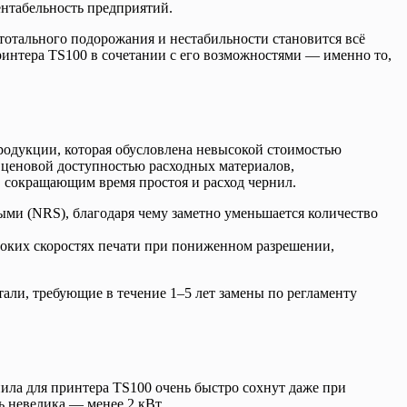
ентабельность предприятий.
 тотального подорожания и нестабильности становится всё
интера TS100 в сочетании с его возможностями — именно то,
родукции, которая обусловлена невысокой стоимостью
 ценовой доступностью расходных материалов,
 сокращающим время простоя и расход чернил.
ми (NRS), благодаря чему заметно уменьшается количество
оких скоростях печати при пониженном разрешении,
тали, требующие в течение 1–5 лет замены по регламенту
ила для принтера TS100 очень быстро сохнут даже при
ь невелика — менее 2 кВт.