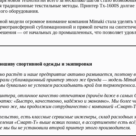
ря новой технологии всего за несколько шагов стало возможным 
ся традиционные текстильные методы. Принтер Tx-1600S долгие 
ного оборудования.
й модели огромное внимание компания Mimaki стала уделять те
термотрансферной сублимационной и прямой печати на синтетич
решения — от начальных до промышленных, что позволяет удовл
 пошиву спортивной одежды и экипировки
нно растёт и наше предприятие активно развивается, поэтому 
рали сублимационный принтер этого же бренда — модель Mimaki
 мы буквально не успеваем раскладывать крой для термопереноса.
нтера, отличное качество отпечатков (причём даже в самых 
атко: «Быстро, качественно, надёжно и экономно». Мы более ч
онечно же, мы продолжим сотрудничество с компанией «Смарт-Т
ельство, есть классные сервисные инженеры, склад расходных 
еления «Смарт-Т» выше всяких похвал, в ассортименте есть всё
че мы бы не установили второй принтер этого производителя.