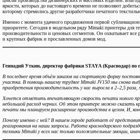
циклы производства дизайнерских и массовых изделий. Благода
яркости, которых до настоящего времени не позволяют добить
которому стремились другие разработчики печатного текстиль
Именно с момента удачного продвижения первой сублимационно
приоритете. Сегодня в модельном ряду Mimaki принтеры для 
производительности и ценовых сегментов. Он охватывает все 
и крупных фабрик и прославленных домов мод.
Геннадий Уткин, директор фабрики STAYA (Краснодар) по
В последнее время объём заказов на спортивную форму постоя
участка. В помощь нашему трудяге Mimaki JV150 мы снова выб
приобретения производительность у нас выросла в 2–2,5 раза,
Хочется отметить впечатляющую скорость печати нового при
небольшой расход чернил. Об этом принтере можно сказать кр
печати мы планируем расширение производства в целом. И, к
Почему именно с ней? В нашем городе работает её представит
реагирования на наши запросы. Работа краснодарского подразд
техники Mimaki у всех нас только положительные эмоции, ина