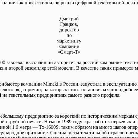
нание как профессионалов рынка цифровой текстильной печати,
Дмитрий
Грацков,
директор
по
маркетингу
компании
«Смарт-Т»
 завоевал высочайший авторитет на российском рынке текстильн
 и второй экземпляр этой модели. В качестве таких примеров 
ибьютор компании Mimaki в России, запустила в эксплуатацию
целого ряда причин, на которых стоит остановиться поподробне
 на текстильных предприятиях самого разного профиля.
ебольшому предприятию за короткий по историческим меркам сро
 струйной печати. Начав в 1989 году с разработок перьевых и 
ной 1,6 метра — Tx-1600S, таким образом на много шагов опе
дународное признание. Специалисты текстильной отрасли очень