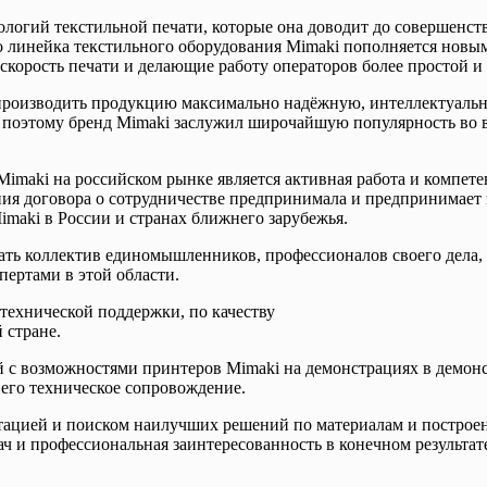
логий текстильной печати, которые она доводит до совершенств
о линейка текстильного оборудования Mimaki пополняется новы
корость печати и делающие работу операторов более простой и
 производить продукцию максимально надёжную, интеллектуальн
о поэтому бренд Mimaki заслужил широчайшую популярность во
imaki на российском рынке является активная работа и компет
сания договора о сотрудничестве предпринимала и предпринимае
maki в России и странах ближнего зарубежья.
ать коллектив единомышленников, профессионалов своего дела, 
ертами в этой области.
технической поддержки, по качеству
 стране.
 с возможностями принтеров Mimaki на демонстрациях в демон
 его техническое сопровождение.
атацией и поиском наилучших решений по материалам и постро
ач и профессиональная заинтересованность в конечном результа