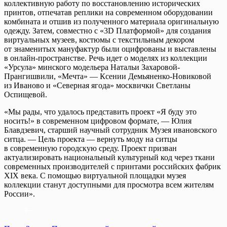
коллективную работу по восстановлению исторических
принтов, отпечатав реплики на современном оборудовании
комбината и отшив из полученного материала оригинальную
одежду. Затем, совместно с «3D Платформой» для создания
виртуальных музеев, костюмы с текстильным декором
от знаменитых мануфактур были оцифрованы и выставлены
в онлайн-пространстве. Речь идет о моделях из коллекции
«Урсула» минского модельера Натальи Захаровой-
Прангишвили, «Мечта» — Ксении Демьяненко-Новиковой
из Иваново и «Северная ягода» москвички Светланы
Оспищевой.
«Мы рады, что удалось представить проект «Я буду это
носить!» в современном цифровом формате, — Юлия
Блавдзевич, старший научный сотрудник Музея ивановского
ситца. — Цель проекта — вернуть моду на ситцы
в современную городскую среду. Проект призван
актуализировать национальный культурный код через ткани
современных производителей с принтами российских фабрик
XIX века. С помощью виртуальной площадки музея
коллекции станут доступными для просмотра всем жителям
России».