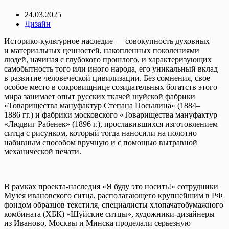
24.03.2025
Дизайн
Историко-культурное наследие — совокупность духовных
и материальных ценностей, накопленных поколениями
людей, начиная с глубокого прошлого, и характеризующих
самобытность того или иного народа, его уникальный вклад
в развитие человеческой цивилизации. Без сомнения, свое
особое место в сокровищнице созидательных богатств этого
мира занимает опыт русских ткачей шуйской фабрики
«Товарищества мануфактур Степана Посылина» (1884–
1886 гг.) и фабрики московского «Товарищества мануфактур
«Людвиг Рабенек» (1896 г.), прославившихся изготовлением
ситца с рисунком, который тогда наносили на полотно
набивным способом вручную и с помощью вытравной
механической печати.
В рамках проекта-наследия «Я буду это носить!» сотрудники
Музея ивановского ситца, располагающего крупнейшим в РФ
фондом образцов текстиля, специалисты хлопачатобумажного
комбината (ХБК) «Шуйские ситцы», художники-дизайнеры
из Иваново, Москвы и Минска проделали серьезную