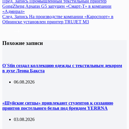
Пред.
Запись
Промышленный текстильный принтер
GongZheng Apsaras G5 запущен «Смарт-Т» в компании
«Адмирал»
След.
Запись
На производстве компании «Кароспорт» в
Обнинске установлен принтер TRUJET M3
Похожие записи
O`Stin создал коллекцию одежды с текстильным декором
в духе Леона Бакста
06.08.2026
«Шуйские ситцы» привлекают студентов к созданию
принтов постельного белья под брендом YERRNA
03.08.2026