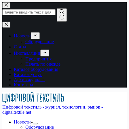
Перейти
к
сути
Ничего
не
найдено
Новости
Оборудование
Статьи
Инсталляции
Предприятия
Печать по одежде
Каталог оборудования
Каталог услуг
Архив журнала
Контакты
Цифровой текстиль - журнал, технологии, рынок -
digitaltextile.net
Новости
Оборудование