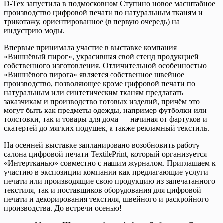
D-Tex запустила в подмосковном Ступино новое масштабное
производство цифровой печати по натуральным тканям и
трикотажу, ориентированное (в первую очередь) на
индустрию моды.
Впервые принимала участие в выставке компания
«Вишнёвый пирог», украсившая свой стенд продукцией
собственного изготовления. Отличительной особенностью
«Вишнёвого пирога» является собственное швейное
производство, позволяющее кроме цифровой печати по
натуральным или синтетическим тканям предлагать
заказчикам и производство готовых изделий, причём это
могут быть как предметы одежды, например футболки или
толстовки, так и товары для дома — начиная от фартуков и
скатертей до мягких подушек, а также рекламный текстиль.
На осенней выставке запланировано возобновить работу
салона цифровой печати TextilePrint, который организуется
«Интертканью» совместно с нашим журналом. Приглашаем к
участию в экспозиции компании как предлагающие услуги
печати или производящие свою продукцию из запечатанного
текстиля, так и поставщиков оборудования для цифровой
печати и декорирования текстиля, швейного и раскройного
производства. До встречи осенью!