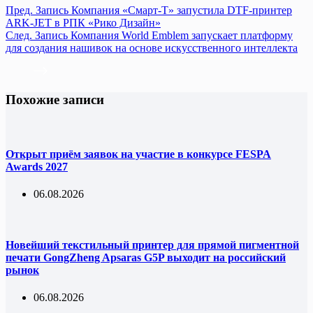
Пред.
Запись
Компания «Смарт-Т» запустила DTF-принтер
ARK-JET в РПК «Рико Дизайн»
След.
Запись
Компания World Emblem запускает платформу
для создания нашивок на основе искусственного интеллекта
Похожие записи
Открыт приём заявок на участие в конкурсе FESPA
Awards 2027
06.08.2026
Новейший текстильный принтер для прямой пигментной
печати GongZheng Apsaras G5P выходит на российский
рынок
06.08.2026