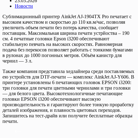
23.03.2026
Новости
Сублимационный принтер AinkJet AJ-1904TX Pro печатает с
высоким качеством и скоростью до 110 кв.м/час, позволяя
увеличить объем печати без потерь качества, сообщает
поставщик. Максимальная ширина печати устрйоства – 190
см. 4 печатные головки Epson i3200 обеспечивают
стабильную певчать на высоких скоростях. Равномерная
подача без перекосов позволяет работать с тонкими бумагами
в рулонах до 1000 погонных метров. Объём канистр для
чернил — 3 л.
Также компания представила хедлайнера среди поставляемых
ею устройств для DTF-печати — комплекс AinkJet AJ-Y606. В
принтере установлены 6 печатающих головок EPSON i3200:
три головки для печати цветными чернилами и три головки
— для белого цвета. Высокотехнологичные печатающие
головки EPSON i3200 обеспечивают высокую
производительность и гарантируют более тонкую проработку
деталей изображения, и плавность цветовых переходов.
Запишитесь на тест-драйв или получите бесплатные образцы
печати.