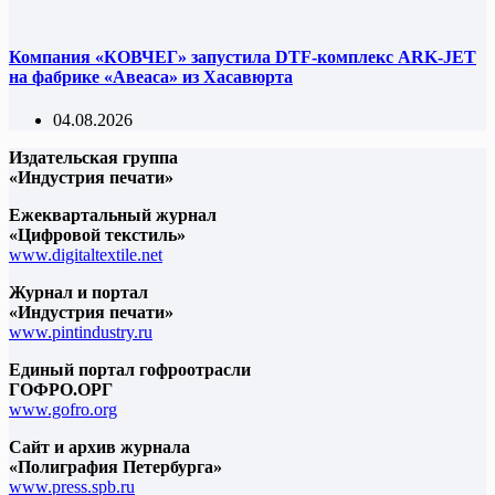
Компания «КОВЧЕГ» запустила DTF-комплекс ARK-JET
на фабрике «Авеаса» из Хасавюрта
04.08.2026
Издательская группа
«Индустрия печати»
Ежеквартальный журнал
«Цифровой текстиль»
www.digitaltextile.net
Журнал и портал
«Индустрия печати»
www.pintindustry.ru
Единый портал гофроотрасли
ГОФРО.ОРГ
www.gofro.org
Сайт и архив журнала
«Полиграфия Петербурга»
www.press.spb.ru