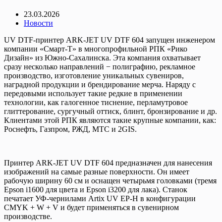
23.03.2026
Новости
UV DTF-принтер ARK-JET UV DTF 604 запущен инженером
компании «Смарт-Т» в многопрофильной РПК «Рико
Дизайн» из Южно-Сахалинска. Эта компания охватывает
сразу несколько направлений − полиграфию, рекламное
производство, изготовление уникальных сувениров,
наградной продукции и брендирование мерча. Наряду с
передовыми использует такие редкие в применении
технологии, как галогенное тиснение, перламутровое
глиттерование, сургучный оттиск, блинт, бронзирование и др.
Клиентами этой РПК являются такие крупные компании, как:
Роснефть, Газпром, РЖД, МТС и 2GIS.
Принтер ARK-JET UV DTF 604 предназначен для нанесения
изображений на самые разные поверхности. Он имеет
рабочую ширину 60 см и оснащен четырьмя головками (тремя
Epson i1600 для цвета и Epson i3200 для лака). Станок
печатает УФ-чернилами Artix UV EP-H в конфигурации
CMYK + W + V и будет применяться в сувенирном
производстве.