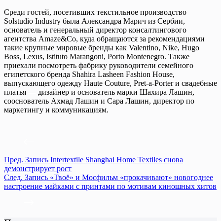
Среди гостей, посетивших текстильное производство
Solstudio Industry была Александра Марич из Сербии,
основатель и генеральный директор консалтингового
агентства Amaze&Co, куда обращаются за рекомендациями
такие крупные мировые бренды как Valentino, Nike, Hugo
Boss, Lexus, Istituto Marangoni, Porto Montenegro. Также
приехали посмотреть фабрику руководители семейного
египетского бренда Shahira Lasheen Fashion House,
выпускающего одежду Haute Couture, Pret-a-Porter и свадебные
платья — дизайнер и основатель марки Шахира Лашин,
сооснователь Ахмад Лашин и Сара Лашин, директор по
маркетингу и коммуникациям.
Пред.
Запись
Intertextile Shanghai Home Textiles снова
демонстрирует рост
След.
Запись
«Твоё» и Мосфильм «прокачивают» новогоднее
настроение майками с принтами по мотивам киношных хитов