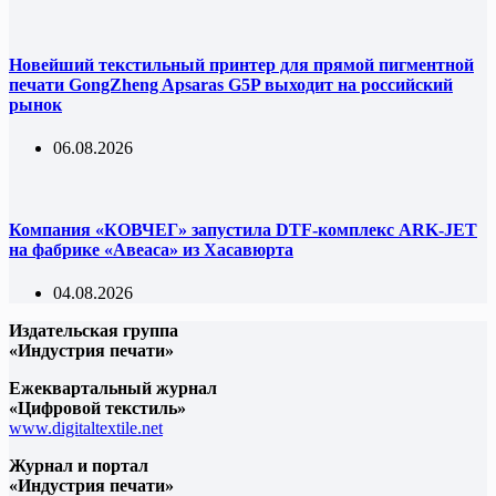
Новейший текстильный принтер для прямой пигментной
печати GongZheng Apsaras G5P выходит на российский
рынок
06.08.2026
Компания «КОВЧЕГ» запустила DTF-комплекс ARK-JET
на фабрике «Авеаса» из Хасавюрта
04.08.2026
Издательская группа
«Индустрия печати»
Ежеквартальный журнал
«Цифровой текстиль»
www.digitaltextile.net
Журнал и портал
«Индустрия печати»