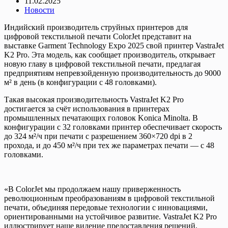
11.02.2025
Новости
Индийский производитель струйных принтеров для
цифровой текстильной печати ColorJet представит на
выставке Garment Technology Expo 2025 свой принтер VastraJet
K2 Pro. Эта модель, как сообщает производитель, открывает
новую главу в цифровой текстильной печати, предлагая
предприятиям непревзойденную производительность до 9000
м² в день (в конфигурации с 48 головками).
Такая высокая производительность VastraJet K2 Pro
достигается за счёт использования в принтерах
промышленных печатающих головок Konica Minolta. В
конфигурации с 32 головками принтер обеспечивает скорость
до 324 м²/ч при печати с разрешением 360×720 dpi в 2
прохода, и до 450 м²/ч при тех же параметрах печати — с 48
головками.
«В ColorJet мы продолжаем нашу приверженность
революционным преобразованиям в цифровой текстильной
печати, объединяя передовые технологии с инновациями,
ориентированными на устойчивое развитие. VastraJet K2 Pro
иллюстрирует наше видение предоставления решений,