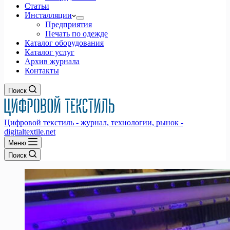
Статьи
Инсталляции
Предприятия
Печать по одежде
Каталог оборудования
Каталог услуг
Архив журнала
Контакты
Поиск
Цифровой текстиль - журнал, технологии, рынок -
digitaltextile.net
Меню
Поиск