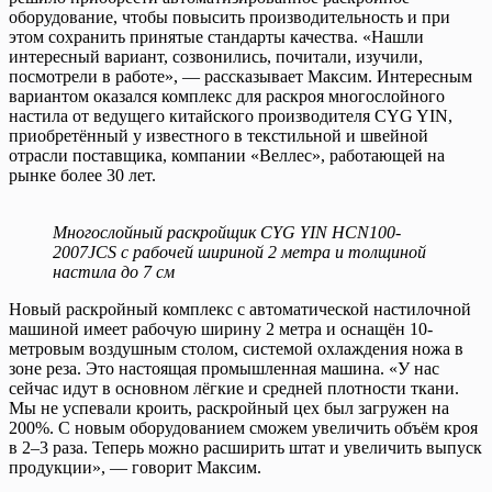
оборудование, чтобы повысить производительность и при
этом сохранить принятые стандарты качества. «Нашли
интересный вариант, созвонились, почитали, изучили,
посмотрели в работе», — рассказывает Максим. Интересным
вариантом оказался комплекс для раскроя многослойного
настила от ведущего китайского производителя CYG YIN,
приобретённый у известного в текстильной и швейной
отрасли поставщика, компании «Веллес», работающей на
рынке более 30 лет.
Многослойный раскройщик CYG YIN HCN100-
2007JCS с рабочей шириной 2 метра и толщиной
настила до 7 см
Новый раскройный комплекс с автоматической настилочной
машиной имеет рабочую ширину 2 метра и оснащён 10-
метровым воздушным столом, системой охлаждения ножа в
зоне реза. Это настоящая промышленная машина. «У нас
сейчас идут в основном лёгкие и средней плотности ткани.
Мы не успевали кроить, раскройный цех был загружен на
200%. С новым оборудованием сможем увеличить объём кроя
в 2–3 раза. Теперь можно расширить штат и увеличить выпуск
продукции», — говорит Максим.