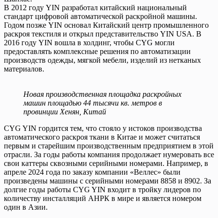
В 2012 году YIN разработал китайский национальный
стандарт цифровой автоматической раскройной машины.
Годом позже YIN основал Китайский центр промышленного
раскроя текстиля и открыл представительство YIN USA. В
2016 году YIN вошла в холдинг, чтобы CYG могли
предоставлять комплексные решения по автоматизации
производств одежды, мягкой мебели, изделий из нетканых
материалов.
Новая производственная площадка раскройных
машин площадью 44 тысячи кв. метров в
провинции Хенян, Китай
CYG YIN гордится тем, что стояло у истоков производства
автоматического раскроя ткани в Китае и может считаться
первым и старейшим производственным предприятием в этой
отрасли. За годы работы компания продолжает нумеровать все
свои каттеры сквозными серийными номерами. Например, в
апреле 2024 года по заказу компании «Веллес» были
произведены машины с серийными номерами 8858 и 8902. За
долгие годы работы CYG YIN входит в тройку лидеров по
количеству инсталляций АНРК в мире и является номером
один в Азии.