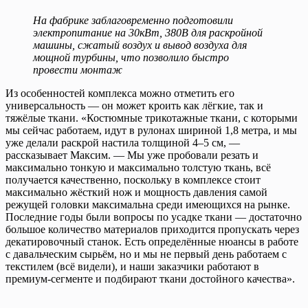
На фабрике заблаговременно подготовили
электропитание на 30кВт, 380В для раскройной
машины, сжатый воздух и вывод воздуха для
мощной турбины, что позволило быстро
провести монтаж
Из особенностей комплекса можно отметить его
универсальность — он может кроить как лёгкие, так и
тяжёлые ткани. «Костюмные трикотажные ткани, с которыми
мы сейчас работаем, идут в рулонах шириной 1,8 метра, и мы
уже делали раскрой настила толщиной 4–5 см, —
рассказывает Максим. — Мы уже пробовали резать и
максимально тонкую и максимально толстую ткань, всё
получается качественно, поскольку в комплексе стоит
максимально жёсткий нож и мощность давления самой
режущей головки максимальна среди имеющихся на рынке.
Последние годы были вопросы по усадке ткани — достаточно
большое количество материалов приходится пропускать через
декатировочный станок. Есть определённые нюансы в работе
с давальческим сырьём, но и мы не первый день работаем с
текстилем (всё видели), и наши заказчики работают в
премиум-сегменте и подбирают ткани достойного качества».