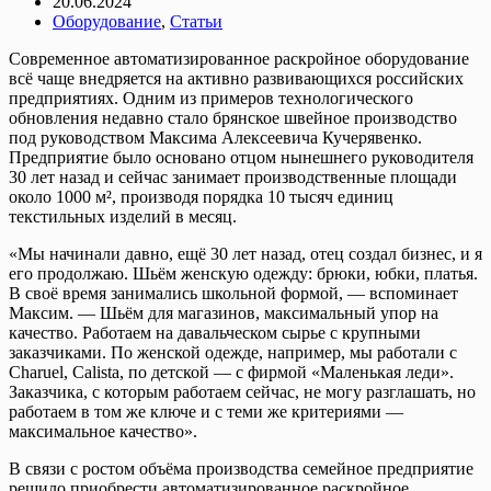
20.06.2024
Оборудование
,
Статьи
Современное автоматизированное раскройное оборудование
всё чаще внедряется на активно развивающихся российских
предприятиях. Одним из примеров технологического
обновления недавно стало брянское швейное производство
под руководством Максима Алексеевича Кучерявенко.
Предприятие было основано отцом нынешнего руководителя
30 лет назад и сейчас занимает производственные площади
около 1000 м², производя порядка 10 тысяч единиц
текстильных изделий в месяц.
«Мы начинали давно, ещё 30 лет назад, отец создал бизнес, и я
его продолжаю. Шьём женскую одежду: брюки, юбки, платья.
В своё время занимались школьной формой, — вспоминает
Максим. — Шьём для магазинов, максимальный упор на
качество. Работаем на давальческом сырье с крупными
заказчиками. По женской одежде, например, мы рабо­тали с
Charuel, Calista, по детской — с фирмой «Маленькая леди».
Заказчика, с которым работаем сейчас, не могу разглашать, но
работаем в том же ключе и с теми же критериями —
максимальное качество».
В связи с ростом объёма производства семейное предприятие
решило приобрести автоматизированное раскройное