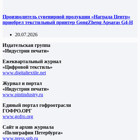
Производитель сувенирной продукции «Награда Центр»
приобрел текстильный принтер GongZheng Apsaras G4-H
20.07.2026
Издательская группа
«Индустрия печати»
Ежеквартальный журнал
«Цифровой текстиль»
www.digitaltextile.net
Журнал и портал
«Индустрия печати»
www.pintindustry.ru
Единый портал гофроотрасли
ГОФРО.ОРГ
www.gofro.org
Сайт и архив журнала
«Полиграфия Петербурга»
www.press.spb.ru