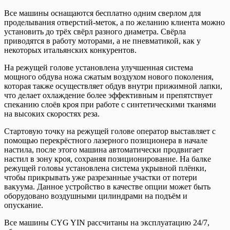
Все машины оснащаются бесплатно одним сверлом для
проделывания отверстий-меток, а по желанию клиента можно
установить до трёх свёрл разного диаметра. Свёрла
приводятся в работу моторами, а не пневматикой, как у
некоторых итальянских конкурентов.
На режущей голове установлена улучшенная система
мощного обдува ножа сжатым воздухом нового поколения,
которая также осуществляет обдув внутри прижимной лапки,
что делает охлаждение более эффективным и препятствует
спеканию слоёв кроя при работе с синтетическими тканями
на высоких скоростях реза.
Стартовую точку на режущей голове оператор выставляет с
помощью перекрёстного лазерного позиционера в начале
настила, после этого машина автоматически продвигает
настил в зону кроя, сохраняя позиционирование. На балке
режущей головы установлена система укрывной плёнки,
чтобы прикрывать уже разрезанные участки от потери
вакуума. Данное устройство в качестве опции может быть
оборудовано воздушными цилиндрами на подъём и
опускание.
Все машины CYG YIN рассчитаны на эксплуатацию 24/7,