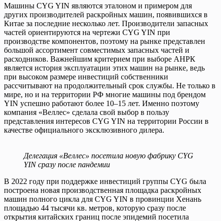
Машины CYG YIN являются эталоном и примером для
других производителей раскройных машин, появившихся в
Китае за последние несколько лет. Производители запасных
частей ориентируются на чертежи CYG YIN при
производстве компонентов, поэтому на рынке представлен
большой ассортимент совместимых запасных частей и
расходников. Важнейшим критерием при выборе АНРК
является история эксплуатации этих машин на рынке, ведь
при высоком размере инвестиций собственники
рассчитывают на продолжительный срок службы. Не только в
мире, но и на территории РФ многие машины под брендом
YIN успешно работают более 10–15 лет. Именно поэтому
компания «Веллес» сделала свой выбор в пользу
представления интересов CYG YIN на территории России в
качестве официального эксклюзивного дилера.
Делегация «Веллес» посетила новую фабрику CYG
YIN сразу после пандемии
В 2022 году при поддержке инвестиций группы CYG была
построена новая производственная площадка раскройных
машин полного цикла для CYG YIN в провинции Хенань
площадью 44 тысячи кв. метров, которую сразу после
открытия китайских границ после эпидемий посетила