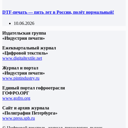
DTF-печать — пять лет в России, полёт нормальный!
10.06.2026
Издательская группа
«Индустрия печати»
Ежеквартальный журнал
«Цифровой текстиль»
www.digitaltextile.net
Журнал и портал
«Индустрия печати»
www.pintindustry.ru
Единый портал гофроотрасли
ГОФРО.ОРГ
www.gofro.org
Сайт и архив журнала
«Полиграфия Петербурга»
www.press.spb.ru
© Цифровой текстиль, журнал, технологии, рынок -