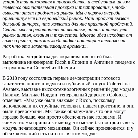
устройства находятся в производстве, и следующим шагом
является окончательная проверка и тестирование, чтобы
вывести этот продукт на рынок. Мы в первую очередь
ориентируемся на европейский рынок. Наш продукт вызвал
большой интерес, что является для нас приятной проблемой.
Сейчас мы сосредоточены на вышивке, но нас интересует
рынок шитья, вязания и ткачества. Многие идеи исходят от
самого рынка, так как люди видят потенциал технологии,
так что это захватывающие времена».
Разработка устройства для окрашивания нитей была
выполнена инженерами Ricoh в Японии и Англии в тандеме с
сотрудниками Coloreel из Швеции.
В 2018 году состоялись первые демонстрации готового
запатентованного продукта и публичный запуск Coloreel на
Avantex, выставке высокотехнологичных решений для моды в
Париже. Маттиас Нордин, генеральный директор Coloreel,
отмечает: «Мы уже были знакомы с Ricoh, поскольку
использовали их струйные головки в нашем прототипе, и они
были превосходны. Мы также обнаружили, что они могут
гораздо больше, чем просто обеспечить нас головами. И
совместно мы пришли к выводу, что могли бы построить весь
модуль печатающего механизма. Он сейчас производится, и у
обеих компаний есть патенты в этом модуле.