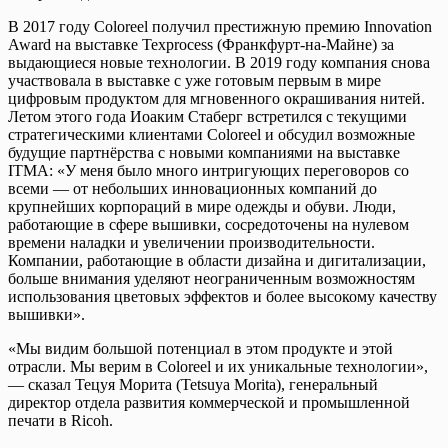
В 2017 году Coloreel получил престижную премию Innovation
Award на выставке Texprocess (Франкфурт-на-Майне) за
выдающиеся новые технологии. В 2019 году компания снова
участвовала в выставке с уже готовым первым в мире
цифровым продуктом для мгновенного окрашивания нитей.
Летом этого года Иоаким Стаберг встретился с текущими
стратегическими клиентами Coloreel и обсудил возможные
будущие партнёрства с новыми компаниями на выставке
ITMA: «У меня было много интригующих переговоров со
всеми — от небольших инновационных компаний до
крупнейших корпораций в мире одежды и обуви. Люди,
работающие в сфере вышивки, сосредоточены на нулевом
времени наладки и увеличении производительности.
Компании, работающие в области дизайна и дигитализации,
больше внимания уделяют неограниченным возможностям
использования цветовых эффектов и более высокому качеству
вышивки».
«Мы видим большой потенциал в этом продукте и этой
отрасли. Мы верим в Coloreel и их уникальные технологии»,
— сказал Тецуя Морита (Tetsuya Morita), генеральный
директор отдела развития коммерческой и промышленной
печати в Ricoh.