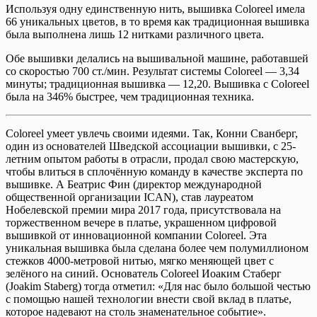
Используя одну единственную нить, вышивка Coloreel имела
66 уникальных цветов, в то время как традиционная вышивка
была выполнена лишь 12 нитками различного цвета.
Обе вышивки делались на вышивальной машине, работавшей
со скоростью 700 ст./мин. Результат системы Coloreel — 3,34
минуты; традиционная вышивка — 12,20. Вышивка с Coloreel
была на 346% быстрее, чем традиционная техника.
Coloreel умеет увлечь своими идеями. Так, Конни Сванберг,
один из основателей Шведской ассоциации вышивки, с 25-
летним опытом работы в отрасли, продал свою мастерскую,
чтобы влиться в сплочённую команду в качестве эксперта по
вышивке. А Беатрис Фин (директор международной
общественной организации ICAN), став лауреатом
Нобелевской премии мира 2017 года, присутствовала на
торжественном вечере в платье, украшенном цифровой
вышивкой от инновационной компании Coloreel. Эта
уникальная вышивка была сделана более чем полумиллионом
стежков 4000-метровой нитью, мягко меняющей цвет с
зелёного на синий. Основатель Coloreel Иоаким Стаберг
(Joakim Staberg) тогда отметил: «Для нас было большой честью
с помощью нашей технологии внести свой вклад в платье,
которое надевают на столь знаменательное событие».