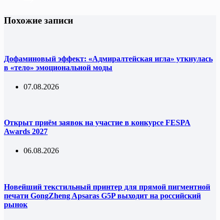
Похожие записи
Дофаминовый эффект: «Адмиралтейская игла» уткнулась
в «тело» эмоциональной моды
07.08.2026
Открыт приём заявок на участие в конкурсе FESPA
Awards 2027
06.08.2026
Новейший текстильный принтер для прямой пигментной
печати GongZheng Apsaras G5P выходит на российский
рынок