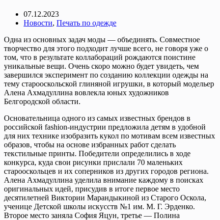
07.12.2023
Новости
,
Печать по одежде
Одна из основных задач моды — объединять. Совместное
творчество для этого подходит лучше всего, не говоря уже о
том, что в результате коллабораций рождаются поистине
уникальные вещи. Очень скоро можно будет увидеть, чем
завершился эксперимент по созданию коллекции одежды на
тему старооскольcкой глиняной игрушки, в который модельер
Алена Ахмадуллина вовлекла юных художников
Белгородской области.
Основательница одного из самых известных брендов в
российской fashion-индустрии предложила детям в удобной
для них технике изобразить кукол по мотивам всем известных
образов, чтобы на основе избранных работ сделать
текстильные принты. Победители определились в ходе
конкурса, куда свои рисунки прислали 70 маленьких
старооскольцев и их соперников из других городов региона.
Алена Ахмадуллина уделила внимание каждому в поисках
оригинальных идей, присудив в итоге первое место
десятилетней Виктории Марандыкиной из Старого Оскола,
ученице Детской школы искусств №1 им. М. Г. Эрденко.
Второе место заняла София Яцун, третье — Полина