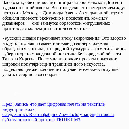
Часовских, обе они воспитанницы старооскольской Детской
художественной школы. Все трое девочек с нетерпением ждут
поездки в Москву, в Дом моды Алены Ахмадуллиной, где им
обещали провести экскурсию и представить команду
дизайнеров — они займутся обработкой «игрушечных»
принтов для коллекции в этническом стиле.
«Русский дизайн переживает эпоху возрождения. Это здорово
и круто, что наши самые топовые дизайнеры одежды
обращаются к этнике, к народной культуре», – отметила вице-
губернатор по молодежной политике Белгородской области
Татьяна Киреева. По ее мнению такие проекты помогают
широкой популяризации традиционного искусства,
подрастающее же поколение получает возможность лучше
узнать историю своего края.
Пред.
Запись
Что даёт цифровая печать на текстиле
индустрии моды
След.
Запись
В сети фабрик Zuev factory запущен новый
сублимационный принтер TRUJET M3