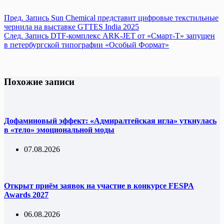
Пред.
Запись
Sun Chemical представит цифровые текстильные
чернила на выставке GTTES India 2025
След.
Запись
DTF-комплекс ARK-JET от «Смарт-Т» запущен
в петербургской типографии «Особый Формат»
Похожие записи
Дофаминовый эффект: «Адмиралтейская игла» уткнулась
в «тело» эмоциональной моды
07.08.2026
Открыт приём заявок на участие в конкурсе FESPA
Awards 2027
06.08.2026