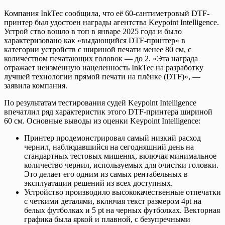
Компания InkTec сообщила, что её 60-сантиметровый DTF-
принтер был удостоен награды агентства Keypoint Intelligence.
Устрой ство вошло в топ в январе 2025 года и было
характеризовано как «выдающийся DTF-принтер» в
категории устройств с шириной печати менее 80 см, с
количеством печатающих головок — до 2. «Эта награда
отражает неизменную нацеленность InkTec на разработку
лучшей технологии прямой печати на плёнке (DTF)», —
заявила компания.
По результатам тестирования судей Keypoint Intelligence
впечатлил ряд характеристик этого DTF-принтера шириной
60 см. Основные выводы из оценки Keypoint Intelligence:
Принтер продемонстрировал самый низкий расход
чернил, наблюдавшийся на сегодняшний день на
стандартных тестовых мишенях, включая минимальное
количество чернил, используемых для очистки головки.
Это делает его одним из самых рентабельных в
эксплуатации решений из всех доступных.
Устройство производило высококачественные отпечатки
с четкими деталями, включая текст размером 4pt на
белых футболках и 5 pt на черных футболках. Векторная
графика была яркой и плавной, с безупречными