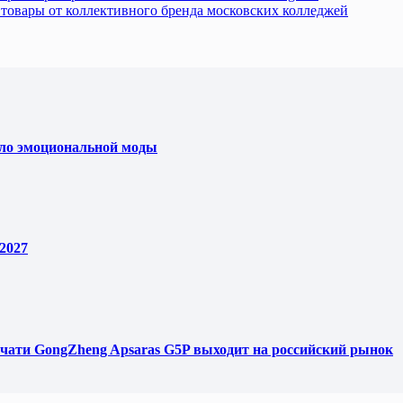
 товары от коллективного бренда московских колледжей
ело эмоциональной моды
2027
чати GongZheng Apsaras G5P выходит на российский рынок