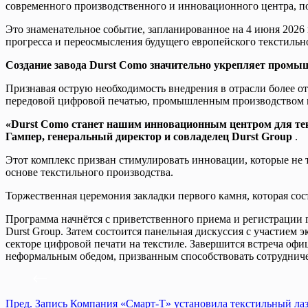
современного производственного и инновационного центра, п
Это знаменательное событие, запланированное на 4 июня 2026
прогресса и переосмысления будущего европейского текстильн
Создание завода Durst Como значительно укрепляет промыш
Признавая острую необходимость внедрения в отрасли более о
передовой цифровой печатью, промышленным производством и
«Durst Como станет нашим инновационным центром для тек
Гампер, генеральный директор и совладелец Durst Group
.
Этот комплекс призван стимулировать инновации, которые не 
основе текстильного производства.
Торжественная церемония закладки первого камня, которая сос
Программа начнётся с приветственного приема и регистрации 
Durst Group. Затем состоится панельная дискуссия с участие
секторе цифровой печати на текстиле. Завершится встреча офи
неформальным обедом, призванным способствовать сотруднич
Пред.
Запись
Компания «Смарт-Т» установила текстильный лаз