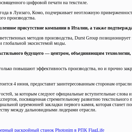
освященного цифровой печати на текстиле.
 года в Луизаго, Комо, подчеркивает неотложную приверженнос
ого производства.
ленное присутствие компании в Италии, а также подтверждае
тветственных методов производства, Durst Group позиционируе
 глобальной экосистемой моды.
стильного будущего — центром, объединяющим технологии, 
только повышают эффективность производства, но и прочно зак
тоится 4 июня, предоставит заинтересованным сторонам отрасли
гостей, за которым следуют официальные вступительные слова и
м экспертов, посвященная стремительному развитию текстильног
циальной церемонией закладки первого камня, которая станет п
еству между дальновидными лидерами отрасли.
ерный раскройный станок Photonim в РПК FlagLife