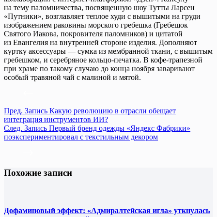
на тему паломничества, посвященную шоу Тутты Ларсен
«Путники», возглавляет теплое худи с вышитыми на груди
изображением раковины морского гребешка (Гребешок
Святого Иакова, покровителя паломников) и цитатой
из Евангелия на внутренней стороне изделия. Дополняют
куртку аксессуары — сумка из мембранной ткани, с вышитым
гребешком, и серебряное кольцо-печатка. В кофе-трапезной
при храме по такому случаю до конца ноября заваривают
особый травяной чай с малиной и мятой.
Пред.
Запись
Какую революцию в отрасли обещает
интеграция инструментов ИИ?
След.
Запись
Первый бренд одежды «Яндекс Фабрики»
поэкспериментировал с текстильным декором
Похожие записи
Дофаминовый эффект: «Адмиралтейская игла» уткнулась