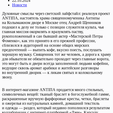
22.10.2024
Новости
Духовные смыслы через светский лайфстайл: реализуя проект
ANTIПА, настоятель храма священномученика Антипы
на Колымажном дворе в Москве отец Андрей Щенников
подошел к делу не только с позиции служителя культа, чья
главная миссия окормлять и вразумлять паству,
рукоположенный в сан бывший актер «Мастерской Петра
Фоменко», как это принято в его прежней профессии,
сблизился в аудиторией на основе общих мирских
предпочтений — выпить кофе, вкусно поесть, послушать
хорошую музыку. Священник тот же человек, а дорога к храму
для обывателя не обязательно проходит через главные ворота,
это могут быть и двери всегда заполненной людьми кофейни,
ведущие сквозь аромат арабики и житейские разговоры
во внутренний дворик — к ликам святых и колокольному
звону.
В интернет-магазине ANTIПА продается много стильных,
символичных вещей: тканый браслет в богослужебной гамме,
раскрашенные вручную фарфоровые кресты, четки, браслеты
и ожерелья из натуральных камней, домашний текстиль
и одежда — раздел, который недавно пополнился результатом
коллаборации с интернет-платформой «Дзен». Капсулу