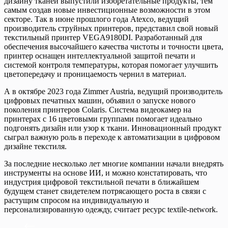
дизайну тканей выпустили изобретательные продукты, тем
самым создав новые инвестиционные возможности в этом
секторе. Так в июне прошлого года Atexco, ведущий
производитель струйных принтеров, представил свой новый
текстильный принтер VEGA9180DI. Разработанный для
обеспечения высочайшего качества чистоты и точности цвета,
принтер оснащен интеллектуальной защитой печати и
системой контроля температуры, которая помогает улучшить
цветопередачу и проницаемость чернил в материал.
А в октябре 2023 года Zimmer Austria, ведущий производитель
цифровых печатных машин, объявил о запуске нового
поколения принтеров Colaris. Система видеокамер на
принтерах с 16 цветовыми группами помогает идеально
подгонять дизайн или узор к ткани. Инновационный продукт
сыграл важную роль в переходе к автоматизации в цифровом
дизайне текстиля.
За последние несколько лет многие компании начали внедрять
инструменты на основе ИИ, и можно констатировать, что
индустрия цифровой текстильной печати в ближайшем
будущем станет свидетелем потрясающего роста в связи с
растущим спросом на индивидуальную и
персонализированную одежду, считает ресурс textile-network.