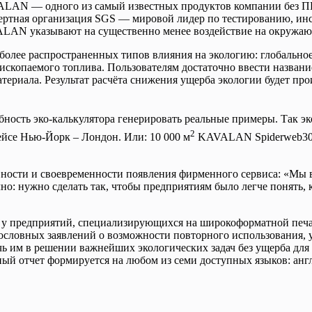
ALAN — одного из самый известных продуктов компании без ПВХ
пертная организация SGS — мировой лидер по тестированию, ин
ALAN указывают на существенно менее воздействие на окружаю
более распространенных типов влияния на экологию: глобально
в ископаемого топлива. Пользователям достаточно ввести назв
териала. Результат расчёта снижения ущерба экологии будет про
ость эко-калькулятора генерировать реальные примеры. Так эк
2
ейсе Нью-Йорк – Лондон. Или: 10 000 м
KAVALAN Spiderweb300 
ости и своевременности появления фирменного сервиса: «Мы в
но: нужно сделать так, чтобы предприятиям было легче понять
, у предприятий, специализирующихся на широкоформатной печа
ословных заявлений о возможности повторного использования,
ь им в решении важнейших экологических задач без ущерба для 
й отчет формируется на любом из семи досту
пных языков: анг