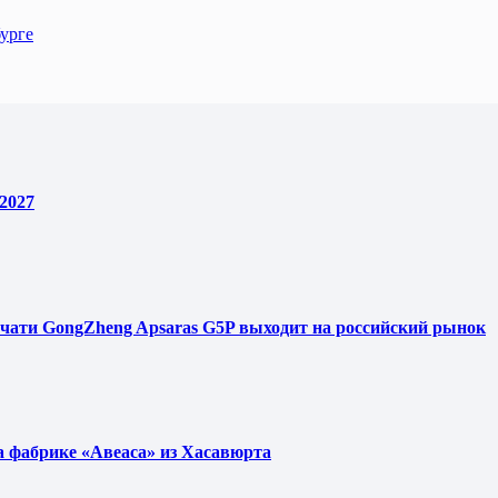
урге
2027
чати GongZheng Apsaras G5P выходит на российский рынок
фабрике «Авеаса» из Хасавюрта