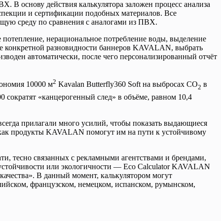
. В основу действия калькулятора заложен процесс анализа
спекции и сертификации подобных материалов. Все
щую среду по сравнения с аналогами из ПВХ.
е потепление, нерациональное потребление воды, выделение
ание конкретной разновидности баннеров KAVALAN, выбрать
изводен автоматически, после чего персонализированный отчёт
2
ономия 10000 м
Kavalan Butterfly360 Soft на выбросах СО
в
2
сократят «канцерогенный след» в объёме, равном 10,4
сегда прилагали много усилий, чтобы показать выдающиеся
, как продукты KAVALAN помогут им на пути к устойчивому
ти, тесно связанных с рекламными агентствами и брендами,
 устойчивости или экологичности — Eco Calculator KAVALAN
качества». В данный момент, калькулятором могут
лийском, французском, немецком, испанском, румынском,