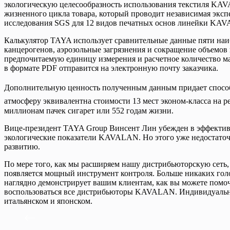
экологическую целесообразность использования текстиля KAV
жизненного цикла товара, который проводит независимая экс
исследования SGS для 12 видов печатных основ линейки KAV
Калькулятор TAYA использует сравнительные данные пяти наи
канцерогенов, аэрозольные загрязнения и сокращение объемо
предпочитаемую единицу измерения и расчетное количество ма
в формате PDF отправится на электронную почту заказчика.
Дополнительную ценность полученным данным придает способн
атмосферу эквивалентна стоимости 13 мест эконом-класса на р
миллионам пачек сигарет или 552 годам жизни.
Вице-президент TAYA Group Винсент Лин убежден в эффективн
экологические показатели KAVALAN. Но этого уже недостаточ
развитию.
По мере того, как мы расширяем нашу дистрибьюторскую сеть
появляется мощный инструмент контроля. Больше никаких гол
наглядно демонстрирует вашим клиентам, как вы можете помоч
воспользоваться все дистрибьюторы KAVALAN. Индивидуальны
итальянском и японском.