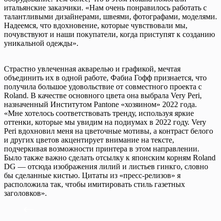
итальянские заказчики. «Нам очень понравилось работать с
талантливыми дизайнерами, швеями, фотографами, моделями.
Надеемся, что вдохновение, которые чувствовали мы,
почувствуют и наши покупатели, когда приступят к созданию
уникальной одежды».
Страстно увлеченная акварелью и графикой, мечтая
объединить их в одной работе, Фабиа Гофф признается, что
получила большое удовольствие от совместного проекта с
Roland. В качестве основного цвета она выбрала Very Peri,
назначенный Институтом Pantone «хозяином» 2022 года.
«Мне хотелось соответствовать тренду, используя яркие
оттенки, которые мы увидим на подиумах в 2022 году. Very
Peri вдохновил меня на цветочные мотивы, а контраст белого
и других цветов акцентирует внимание на тексте,
подчеркивая возможности принтера в этом направлении.
Было также важно сделать отсылку к японским корням Roland
DG — отсюда изображения лилий и листьев гинкго, словно
бы сделанные кистью. Цитаты из «пресс-релизов» я
расположила так, чтобы имитировать стиль газетных
заголовков».