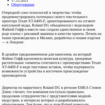
17.12.2021
Оборудование
Очередной союз технологий и творчества: чтобы
продемонстрировать потенциал своего текстильного
принтера Texart XT-640S-F, ориентированного на сегмент
капсульной моды, Roland DG объединился с модельером
Фабией Гофф и вместе они создали единственное в своем
роде платье с рекламой машины в качестве принта. Печать на
ткани производилась в Милане, разработка и пошив изделия
— в Лондоне.
В дизайне предназначенном для нанесения, на который
Фабию Гофф вдохновила японская культура, трендовые
растительные элементы сочетаются с преимуществами Texart
XT-640S-F в виде текстовых вставок, чтобы подчеркнуть
возможности устройства и восточное происхождение
производителя.
Директор по маркетингу Roland DG в регионе EMEA Стивен
Дэвис считает, что компания поступала правильно,
продолжив сотрудничество с представителями модной-
индустрии, в интересах которых и разрабатывалось
оборудование. Тем более, что в этом Roland помогали