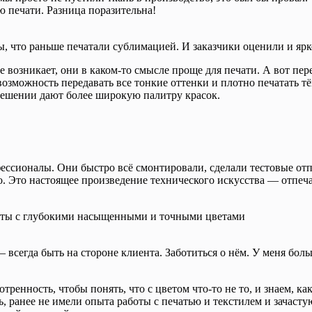
ю печати. Разница поразительна!
 что раньше печатали сублимацией. И заказчики оценили и ярко
е возникает, они в каком-то смысле проще для печати. А вот пе
возможность передавать все тонкие оттенки и плотно печатать т
мешении дают более широкую палитру красок.
ссионалы. Они быстро всё смонтировали, сделали тестовые отпе
. Это настоящее произведение технического искусства — отпеча
еты с глубокими насыщенными и точными цветами
 — всегда быть на стороне клиента. Заботиться о нём. У меня бо
енность, чтобы понять, что с цветом что-то не то, и знаем, как
нь, ранее не имели опыта работы с печатью и текстилем и зачас