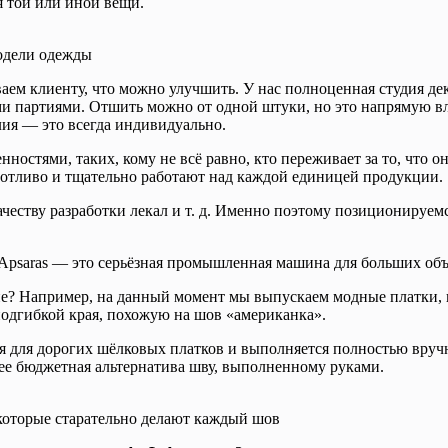
я той или иной вещи.
одели одежды
ваем клиенту, что можно улучшить. У нас полноценная студия д
 партиями. Отшить можно от одной штуки, но это напрямую вли
лия — это всегда индивидуально.
остями, таких, кому не всё равно, кто переживает за то, что он
опотливо и тщательно работают над каждой единицей продукции.
ачеству разработки лекал и т. д. Именно поэтому позиционируем
Apsaras — это cерьёзная промышленная машина для больших об
гие? Например, на данный момент мы выпускаем модные платки, и
одгибкой края, похожую на шов «американка».
я для дорогих шёлковых платков и выполняется полностью вручн
олее бюджетная альтернатива шву, выполненному руками.
которые старательно делают каждый шов