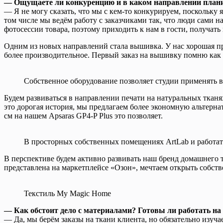
— Ощущаете ли конкуренцию и в каком направлении плани
— Я не могу сказать, что мы с кем-то конкурируем, поскольку
том числе мы ведём работу с заказчиками так, что люди сами н
фотосессии товара, поэтому приходить к нам в гости, получат
Одним из новых направлений стала вышивка. У нас хорошая п
более производительное. Первый заказ на вышивку помню как се
Собственное оборудование позволяет студии применять
Будем развиваться в направлении печати на натуральных тканях
это дорогая история, мы предлагаем более экономную альтерна
см на нашем Apsaras GP4-P Plus это позволяет.
В просторных собственных помещениях ArtLab и работать
В перспективе будем активно развивать наш бренд домашнего 
представлена на маркетплейсе «Озон», мечтаем открыть собст
Текстиль My Magic Home
— Как обстоит дело с материалами? Готовы ли работать на 
— Да, мы берём заказы на ткани клиента, но обязательно изуча