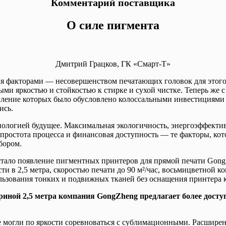
Комментарий поставщика
О силе пигмента
Дмитрий Грацков, ГК «Смарт-Т»
я факторами — несовершенством печатающих головок для этого
ыми яркостью и стойкостью к стирке и сухой чистке. Теперь же 
вление которых было обусловлено колоссальными инвестициями 
ись.
нологией будущее. Максимальная экологичность, энергоэффектив
 простота процесса и финансовая доступность — те факторы, ко
бором.
ло появление пигментных принтеров для прямой печати GongZhe
ти в 2,5 метра, скоростью печати до 90 м²/час, восьмицветной 
ользования тонких и подвижных тканей без оснащения принтера
риной 2,5 метра компания GongZheng предлагает более досту
огли по яркости соревноваться с сублимационными. Расширенная 