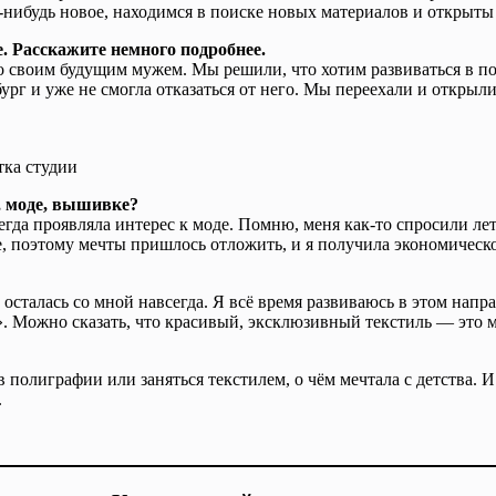
-нибудь новое, находимся в поиске новых материалов и открыты
 Расскажите немного подробнее.
со своим будущим мужем. Мы решили, что хотим развиваться в по
ербург и уже не смогла отказаться от него. Мы переехали и отк
тка студии
е, моде, вышивке?
гда проявляла интерес к моде. Помню, меня как-то спросили лет 
е, поэтому мечты пришлось отложить, и я получила экономическо
осталась со мной навсегда. Я всё время развиваюсь в этом нап
Можно сказать, что красивый, эксклюзивный текстиль — это мо
в полиграфии или заняться текстилем, о чём мечтала с детства. 
.