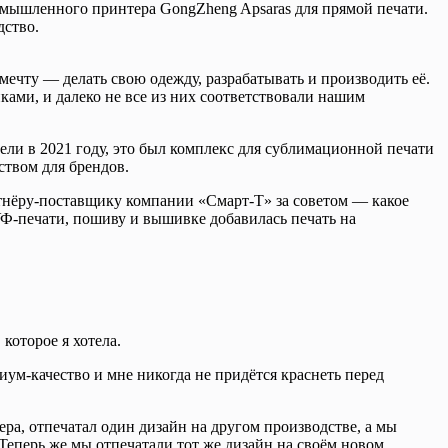
омышленного принтера GongZheng Apsaras для прямой печати.
дство.
 мечту — делать свою одежду, разрабатывать и производить её.
ами, и далеко не все из них соответствовали нашим
ели в 2021 году, это был комплекс для сублимационной печати
ством для брендов.
ртнёру-поставщику компании «Смарт-Т» за советом — какое
 УФ-печати, пошиву и вышивке добавилась печать на
которое я хотела.
иум-качество и мне никогда не придётся краснеть перед
ера, отпечатал один дизайн на другом производстве, а мы
 Теперь же мы отпечатали тот же дизайн на своём новом