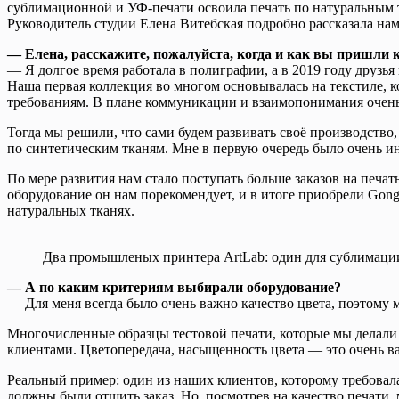
сублимационной и УФ-печати освоила печать по натуральным т
Руководитель студии Елена Витебская подробно рассказала нам
— Елена, расскажите, пожалуйста, когда и как вы пришли к
— Я долгое время работала в полиграфии, а в 2019 году друзья
Наша первая коллекция во многом основывалась на текстиле, 
требованиям. В плане коммуникации и взаимопонимания очень
Тогда мы решили, что сами будем развивать своё производство
по синтетическим тканям. Мне в первую очередь было очень и
По мере развития нам стало поступать больше заказов на печ
оборудование он нам порекомендует, и в итоге приобрели Gong
натуральных тканях.
Два промышленых принтера ArtLab: один для сублимации
— А по каким критериям выбирали оборудование?
— Для меня всегда было очень важно качество цвета, поэтому 
Многочисленные образцы тестовой печати, которые мы делали н
клиентами. Цветопередача, насыщенность цвета — это очень в
Реальный пример: один из наших клиентов, которому требовалас
должны были отшить заказ. Но, посмотрев на качество печати, 