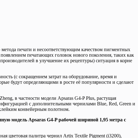
 метода печати и несоответствующим качеством пигментных
с появлением печатающих головок нового поколения, таких как
производителей в улучшение их рецептуры) ситуация в корне
ность (с сокращением затрат на оборудование, время и
торые будут определяющими в росте её популярности и сделают
ng, в частности модели Apsaras G4-P Plus, растущая
конфигурацией с дополнительными чернилами Blue, Red, Green и
 клейким конвейерным полотном.
пную модель Apsaras G4-P рабочей шириной 1,95 метра с
цветовая палитра чернил Artix Textile Pigment (i3200),