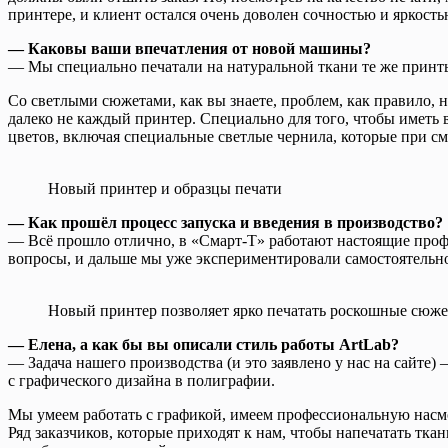
принтере, и клиент остался очень доволен сочностью и яркость
— Каковы ваши впечатления от новой машины?
— Мы специально печатали на натуральной ткани те же принты,
Со светлыми сюжетами, как вы знаете, проблем, как правило, н
далеко не каждый принтер. Специально для того, чтобы иметь 
цветов, включая специальные светлые чернила, которые при с
Новый принтер и образцы печати
— Как прошёл процесс запуска и введения в производство?
— Всё прошло отлично, в «Смарт-Т» работают настоящие профе
вопросы, и дальше мы уже экспериментировали самостоятельно
Новый принтер позволяет ярко печатать роскошные сюж
— Елена, а как бы вы описали стиль работы ArtLab?
— Задача нашего производства (и это заявлено у нас на сайте)
с графического дизайна в полиграфии.
Мы умеем работать с графикой, имеем профессиональную насмотр
Ряд заказчиков, которые приходят к нам, чтобы напечатать тка