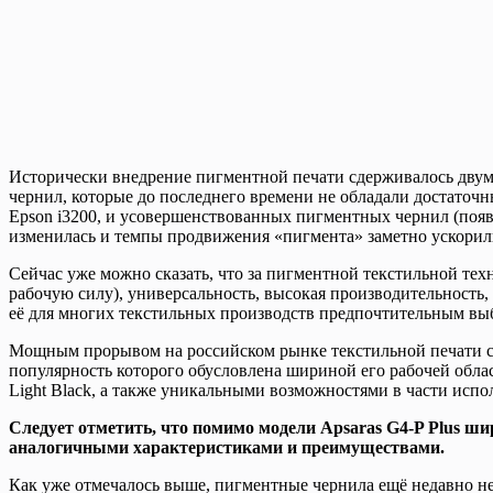
Исторически внедрение пигментной печати сдерживалось двум
чернил, которые до последнего времени не обладали достаточн
Epson i3200, и усовершенствованных пигментных чернил (поя
изменилась и темпы продвижения «пигмента» заметно ускорил
Сейчас уже можно сказать, что за пигментной текстильной тех
рабочую силу), универсальность, высокая производительность,
её для многих текстильных производств предпочтительным вы
Мощным прорывом на российском рынке текстильной печати ста
популярность которого обусловлена шириной его рабочей облас
Light Black, а также уникальными возможностями в части исп
Следует отметить, что помимо модели Apsaras G4-P Plus ши
аналогичными характеристиками и преимуществами.
Как уже отмечалось выше, пигментные чернила ещё недавно не м