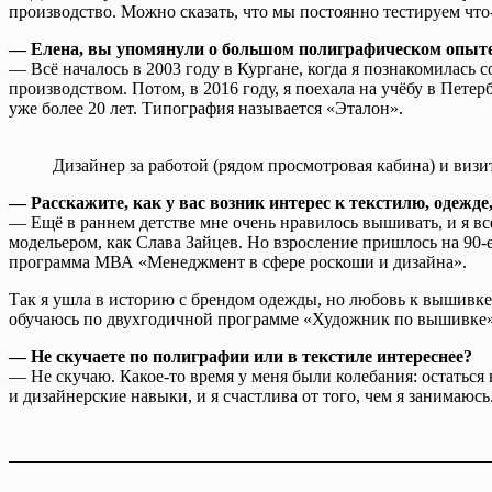
производство. Можно сказать, что мы постоянно тестируем что
— Елена, вы упомянули о большом полиграфическом опыте.
— Всё началось в 2003 году в Кургане, когда я познакомилась 
производством. Потом, в 2016 году, я поехала на учёбу в Пет
уже более 20 лет. Типография называется «Эталон».
Дизайнер за работой (рядом просмотровая кабина) и визи
— Расскажите, как у вас возник интерес к текстилю, одежд
— Ещё в раннем детстве мне очень нравилось вышивать, и я все
модельером, как Слава Зайцев. Но взросление пришлось на 90-
программа МВА «Менеджмент в сфере роскоши и дизайна».
Так я ушла в историю с брендом одежды, но любовь к вышивке 
обучаюсь по двухгодичной программе «Художник по вышивке». 
— Не скучаете по полиграфии или в текстиле интереснее?
— Не скучаю. Какое-то время у меня были колебания: остаться 
и дизайнерские навыки, и я счастлива от того, чем я занимаюсь