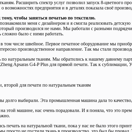
каням. Расширить спектр услуг позволил запуск 8-цветного пр
 о возможностях предприятия и в деталях показала своё произво
 тому, чтобы заняться печатью по текстилю.
 познакомили меня с дизайнером и я смогла реализовать детскую
который производился не нами. Мы работали с разными подрядчик
 сложно было с ними работать.
, в том числе швейное. Первое печатное оборудование мы приобр
нтересно производственное направление. Так мы стали производ
ать по натуральным тканям. Мы обратились к нашему давнему па
Zheng Apsaras G4-P Plus для прямой печати. Так к сублимации,
, второй для печати по натуральным тканям
мы долго выбирали. Эта промышленная машина дала то качество, 
а этой машине, нас очень порадовали. И я поняла, что это прем
ажно.
ь печать на натуральной ткани, пока у нас не было этого принт
мы просто не пустили ткань в производство, это был бы провал.