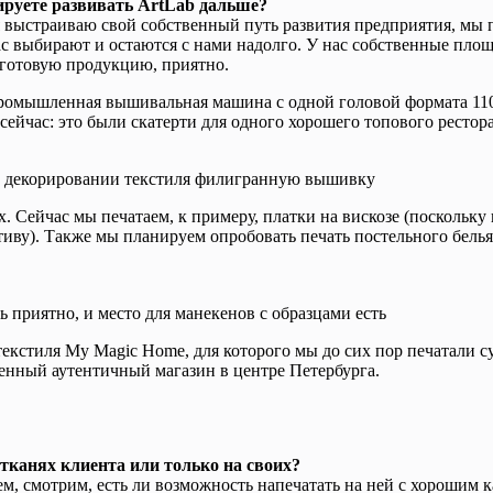
руете развивать ArtLab дальше?
 я выстраиваю свой собственный путь развития предприятия, мы 
ас выбирают и остаются с нами надолго. У нас собственные площа
ь готовую продукцию, приятно.
ромышленная вышивальная машина с одной головой формата 1100
йчас: это были скатерти для одного хорошего топового ресторан
 в декорировании текстиля филигранную вышивку
. Сейчас мы печатаем, к примеру, платки на вискозе (поскольку
тиву). Также мы планируем опробовать печать постельного белья 
 приятно, и место для манекенов с образцами есть
текстиля My Magic Home, для которого мы до сих пор печатали 
венный аутентичный магазин в центре Петербурга.
тканях клиента или только на своих?
ем, смотрим, есть ли возможность напечатать на ней с хорошим ка