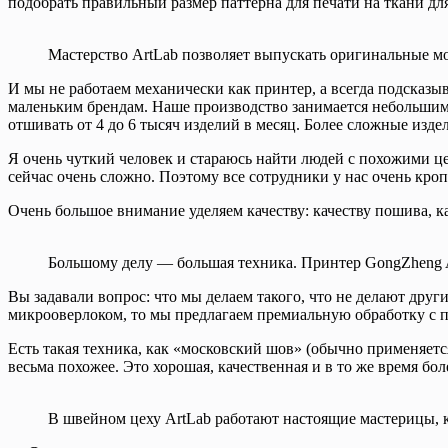
подобрать правильный размер паттерна для печати на ткани дл
Мастерство ArtLab позволяет выпускать оригинальные м
И мы не работаем механически как принтер, а всегда подсказы
маленьким брендам. Наше производство занимается небольшими
отшивать от 4 до 6 тысяч изделий в месяц. Более сложные изде
Я очень чуткий человек и стараюсь найти людей с похожими ценн
сейчас очень сложно. Поэтому все сотрудники у нас очень кр
Очень большое внимание уделяем качеству: качеству пошива, к
Большому делу — большая техника. Принтер GongZheng 
Вы задавали вопрос: что мы делаем такого, что не делают дру
микрооверлоком, то мы предлагаем премиальную обработку с п
Есть такая техника, как «московский шов» (обычно применяетс
весьма похожее. Это хорошая, качественная и в то же время б
В швейном цеху ArtLab работают настоящие мастерицы, 