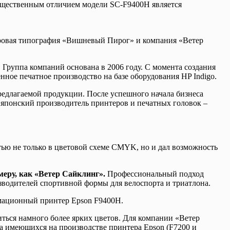
ущественным отличием модели SC-F9400H является
ровая типография «Вишневый Пирог» и компания «Ветер
Группа компаний основана в 2006 году. С момента создания
нное печатное производство на базе оборудования HP Indigo.
редлагаемой продукции. После успешного начала бизнеса
й японский производитель принтеров и печатных головок –
ю не только в цветовой схеме CMYK, но и дал возможность
меру, как «Ветер Сайклинг».
Профессиональный подход
водителей спортивной формы для велоспорта и триатлона.
имационный принтер Epson F9400H.
ться намного более ярких цветов. Для компании «Ветер
 имеющихся на производстве принтера Epson (F7200 и