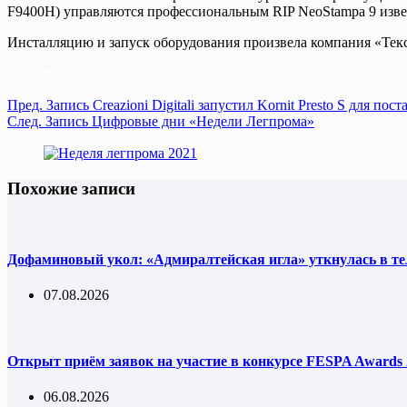
F9400H) управляются профессиональным RIP NeoStampa 9 извес
Инсталляцию и запуск оборудования произвела компания «Тек
Пред.
Запись
Creazioni Digitali запустил Kornit Presto S для п
След.
Запись
Цифровые дни «Недели Легпрома»
Похожие записи
Дофаминовый укол: «Адмиралтейская игла» уткнулась в т
07.08.2026
Открыт приём заявок на участие в конкурсе FESPA Awards 
06.08.2026