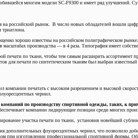
любившейся многим модели SC-F9300 и имеет ряд улучшений. С
я на российский рынок. В число новых обладателей вошли циф
 триатлона.
щенко хорошо известны на российском полиграфическом рынке. 
 в масштабах производства — в 4 раза. Типография имеет собстве
рой печати по ткани, чтобы тем самым расширить ассортимент п
естов для печати по синтетическим тканям был выбран известны
компании печатать с высоким разрешением и высокой скорость
флуоресцентных чернил.
 компаний по производству спортивной одежды, таких, к при
беспечивает компании лидирующие позиции среди многих произ
мирование участка печати по ткани, установив новейший субл
ия дополнительных флуоресцентных чернил, что позволило доби
ом при изготовлении профессиональной спортивной формы. Оба