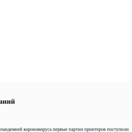
паний
ой пандемией короновируса первые партии принтеров поступили