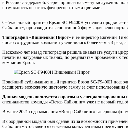
в Россию с задержкой. Серия пришла на смену заслуженно по
возможность печатать флуоресцентными цветами.
Сейчас новый принтер Epson SC-F9400H успешно продвигаетс
Сайклинг», производитель спортивной формы для велоспорта и
Типография «Вишневый Пирог»
и её директор Евгений Тимо
число сотрудников компании увеличилось более чем в 3 раза, а
Несколько лет назад типография решила оказывать услуги циф
печати на натуральных тканях, по результатам проведенных т
компания Epson.
Новейший сублимационный принтер Epson SC-F9400H позволил 
расширить возможную цветовую гамму за счет использования 
Данная модель пользуется спросом и у специализированных
специалистов команды «Ветер Сайклинг» уже не первый год о
В марте 2021 года компания «Ветер Сайклинг» завершила фор
Выбор данной модели был сделан из-за возможности применен
Сайклинг» это является серьезным конкурентным преимуществ