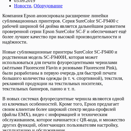
03.09.2019
Новости
,
Оборудование
Компания Epson анонсировала расширение линейки
сублимационных принтеров. Серия SureColor SC-F9400 с
рабочей шириной 64 дюйма является дальнейшим развитием
проверенной серии Epson SureColor SC-F и обеспечивает ещё
более лучшее качество при высокой производительности и
надёжности.
Новые сублимационные принтеры SureColor SC-F9400 и
родственная модель SC-F9400H, которая может
использоваться для печати флуоресцентными чернилами
(жёлтыми Fluorescent Flavin и розовыми Fluorescent Pink),
были разработаны в первую очередь для быстрой печати
большого количества одежды (в т. ч. спортивной), текстиля,
рекламной продукции на текстильных носителях,
текстильных баннеров, панно и т. п.
В новых системах флуоресцентные чернила являются одной
из ключевых особенностей. Кроме того, Epson предлагает
своим клиентам более широкий спектр медиа-профилей
(файлы EMX), видео с информацией и техническим
обслуживанием, которое начинается с QR-кода, и множество
других функций, облегчающих пользователям настройку,
эксплуатацию и обслуживание.