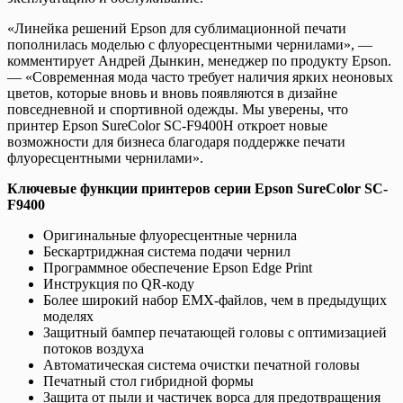
«Линейка решений Epson для сублимационной печати
пополнилась моделью с флуоресцентными чернилами», —
комментирует Андрей Дынкин, менеджер по продукту Epson.
— «Современная мода часто требует наличия ярких неоновых
цветов, которые вновь и вновь появляются в дизайне
повседневной и спортивной одежды. Мы уверены, что
принтер Epson SureColor SC-F9400H откроет новые
возможности для бизнеса благодаря поддержке печати
флуоресцентными чернилами».
Ключевые функции принтеров серии Epson SureColor SC-
F9400
Оригинальные флуоресцентные чернила
Бескартриджная система подачи чернил
Программное обеспечение Epson Edge Print
Инструкция по QR-коду
Более широкий набор EMX-файлов, чем в предыдущих
моделях
Защитный бампер печатающей головы с оптимизацией
потоков воздуха
Автоматическая система очистки печатной головы
Печатный стол гибридной формы
Защита от пыли и частичек ворса для предотвращения