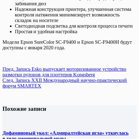
забивания дюз
Надежная конструкция принтера, улучшенная система
контроля натяжения минимизирует возможность
складок на носителе
Светодиодная подсветка для контроля процесса печати
Простая и удобная настройка
Модели Epson SureColor SC-F9400 и Epson SC-F9400H будут
доступны с января 2020 года.
Пред.
Запись
Esko выпускает моторизованное устройство
размотки рулонов для плоттеров Kongsberg
След.
Запись
XXII Международный научно-практический
форум SMARTEX
Похожие записи
Дофаминовый укол: «Адмиралтейская игла» уткнулась
в тело эмоциональной моды