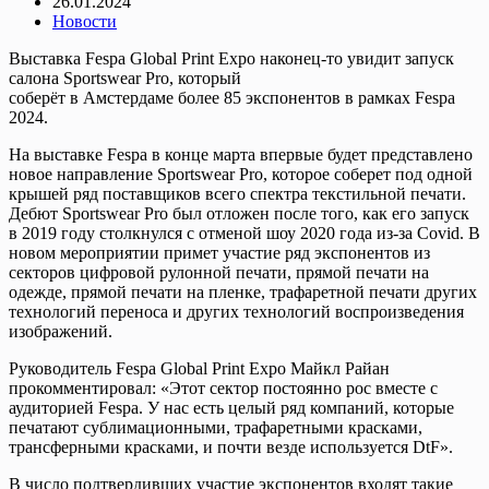
26.01.2024
Новости
Выставка Fespa Global Print Expo наконец-то увидит запуск
салона Sportswear Pro, который
соберёт в Амстердаме более 85 экспонентов в рамках Fespa
2024.
На выставке Fespa в конце марта впервые будет представлено
новое направление Sportswear Pro, которое соберет под одной
крышей ряд поставщиков всего спектра текстильной печати.
Дебют Sportswear Pro был отложен после того, как его запуск
в 2019 году столкнулся с отменой шоу 2020 года из-за Covid. В
новом мероприятии примет участие ряд экспонентов из
секторов цифровой рулонной печати, прямой печати на
одежде, прямой печати на пленке, трафаретной печати других
технологий переноса и других технологий воспроизведения
изображений.
Руководитель Fespa Global Print Expo Майкл Райан
прокомментировал: «Этот сектор постоянно рос вместе с
аудиторией Fespa. У нас есть целый ряд компаний, которые
печатают сублимационными, трафаретными красками,
трансферными красками, и почти везде используется DtF».
В число подтвердивших участие экспонентов входят такие