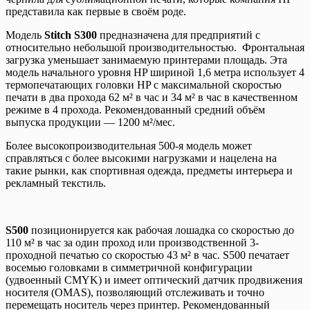
представила как первые в своём роде.
Модель
Stitch S300
предназначена для предприятий с
относительно небольшой производительностью. Фронтальная
загрузка уменьшает занимаемую принтерами площадь. Эта
модель начального уровня HP шириной 1,6 метра использует 4
термопечатающих головки HP с максимальной скоростью
печати в два прохода 62 м² в час и 34 м² в час в качественном
режиме в 4 прохода. Рекомендованный средний объём
выпуска продукции — 1200 м²/мес.
Более высокопроизводительная 500-я модель может
справляться с более высокими нагрузками и нацелена на
такие рынки, как спортивная одежда, предметы интерьера и
рекламный текстиль.
S500
позиционируется как рабочая лошадка со скоростью до
110 м² в час за один проход или производственной 3-
проходной печатью со скоростью 43 м² в час. S500 печатает
восемью головками в симметричной конфигурации
(удвоенный CMYK) и имеет оптический датчик продвижения
носителя (OMAS), позволяющий отслеживать и точно
перемещать носитель через принтер. Рекомендованный