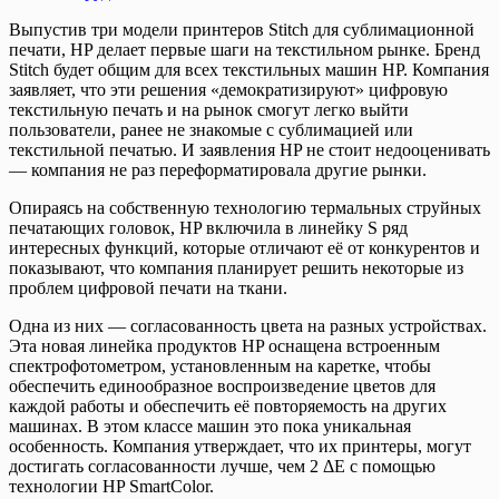
Выпустив три модели принтеров Stitch для сублимационной
печати, HP делает первые шаги на текстильном рынке. Бренд
Stitch будет общим для всех текстильных машин HP. Компания
заявляет, что эти решения «демократизируют» цифровую
текстильную печать и на рынок смогут легко выйти
пользователи, ранее не знакомые с сублимацией или
текстильной печатью. И заявления HP не стоит недооценивать
— компания не раз переформатировала другие рынки.
Опираясь на собственную технологию термальных струйных
печатающих головок, HP включила в линейку S ряд
интересных функций, которые отличают её от конкурентов и
показывают, что компания планирует решить некоторые из
проблем цифровой печати на ткани.
Одна из них — согласованность цвета на разных устройствах.
Эта новая линейка продуктов HP оснащена встроенным
спектрофотометром, установленным на каретке, чтобы
обеспечить единообразное воспроизведение цветов для
каждой работы и обеспечить её повторяемость на других
машинах. В этом классе машин это пока уникальная
особенность. Компания утверждает, что их принтеры, могут
достигать согласованности лучше, чем 2 ΔE с помощью
технологии HP SmartColor.