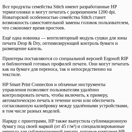
Все продукты семейства Stitch имеют разработанные HP
термоголовки и могут печатать с разрешением 1200 dpi.
Новаторской особенностью семейства Stitch станeт
возможность самостоятельной замены головок пользователем,
что сэкономит время простоев.
Ещё одна новинка — вентиляторный модуль сушки для зоны
печати Drop & Dry, оптимизирующий контроль бумаги и
размещение капель.
Принтеры поставляются со специальной версией Ergosoft RIP
и библиотекой готовых профилей печати. Они могут печатать
как на бумаге для переноса, так и непосредственно на
текстиле.
HP Smart Print Connection и облачные инструменты
управления позволяют пользователям удалённо
контролировать печать, чтобы включить, к примеру,
автоматическую печать в течение ночи или обеспечить
согласованную калибровку между удалёнными устройствами,
в том числе разных моделей.
Наряду с принтерами, HP также выпустила сублимационную
бумагу под своей маркой (от 45 г/м²) и специализированные
чернила для сублимационной печати, которые компания HP