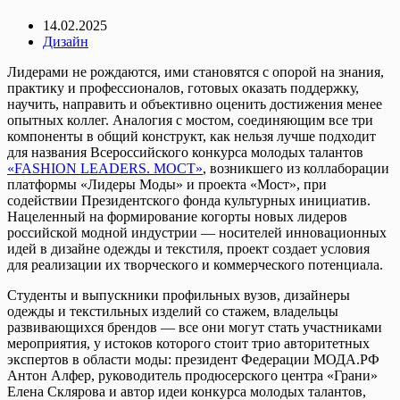
14.02.2025
Дизайн
Лидерами не рождаются, ими становятся с опорой на знания,
практику и профессионалов, готовых оказать поддержку,
научить, направить и объективно оценить достижения менее
опытных коллег. Аналогия с мостом, соединяющим все три
компоненты в общий конструкт, как нельзя лучше подходит
для названия Всероссийского конкурса молодых талантов
«FASHION LEADERS. МОСТ»
, возникшего из коллаборации
платформы «Лидеры Моды» и проекта «Мост», при
содействии Президентского фонда культурных инициатив.
Нацеленный на формирование когорты новых лидеров
российской модной индустрии — носителей инновационных
идей в дизайне одежды и текстиля, проект создает условия
для реализации их творческого и коммерческого потенциала.
Студенты и выпускники профильных вузов, дизайнеры
одежды и текстильных изделий со стажем, владельцы
развивающихся брендов — все они могут стать участниками
мероприятия, у истоков которого стоит трио авторитетных
экспертов в области моды: президент Федерации МОДА.РФ
Антон Алфер, руководитель продюсерского центра «Грани»
Елена Склярова и автор идеи конкурса молодых талантов,