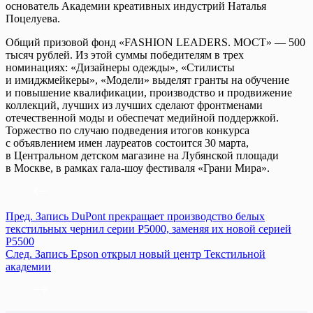
основатель Академии креативных индустрий Наталья
Поцелуева.
Общий призовой фонд «FASHION LEADERS. МОСТ» — 500
тысяч рублей. Из этой суммы победителям в трех
номинациях: «Дизайнеры одежды», «Стилисты
и имиджмейкеры», «Модели» выделят гранты на обучение
и повышение квалификации, производство и продвижение
коллекций, лучших из лучших сделают фронтменами
отечественной моды и обеспечат медийной поддержкой.
Торжество по случаю подведения итогов конкурса
с объявлением имен лауреатов состоится 30 марта,
в Центральном детском магазине на Лубянской площади
в Москве, в рамках гала-шоу фестиваля «Грани Мира».
Пред.
Запись
DuPont прекращает производство белых
текстильных чернил серии P5000, заменяя их новой серией
P5500
След.
Запись
Epson открыл новый центр Текстильной
академии