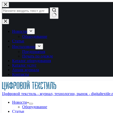
Перейти
к
сути
Ничего
не
найдено
Новости
Оборудование
Статьи
Инсталляции
Предприятия
Печать по одежде
Каталог оборудования
Каталог услуг
Архив журнала
Контакты
Цифровой текстиль - журнал, технологии, рынок - digitaltextile.n
Новости
Оборудование
Статьи