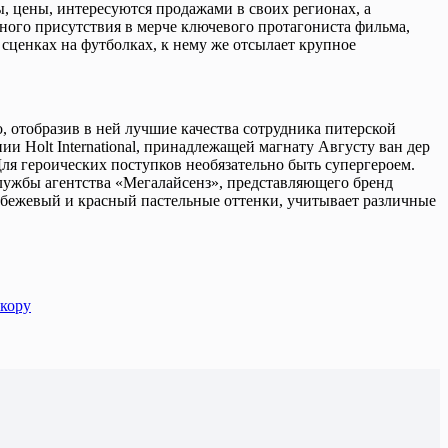
, цены, интересуются продажами в своих регионах, а
нного присутствия в мерче ключевого протагониста фильма,
сценках на футболках, к нему же отсылает крупное
, отобразив в ней лучшие качества сотрудника питерской
 Holt International, принадлежащей магнату Августу ван дер
я героических поступков необязательно быть супергероем.
службы агентства «Мегалайсенз», представляющего бренд
, бежевый и красный пастельные оттенки, учитывает различные
екору