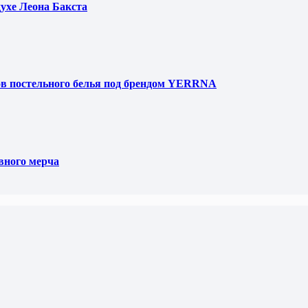
духе Леона Бакста
ов постельного белья под брендом YERRNA
вного мерча