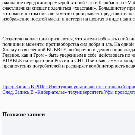
ожидание перед кинопремьерой второй части блокбастера «Май
счастливчики спешат поделиться «хвастами». Большинству прин
который в в этом смысле заметно проигрывает представителю 
изображение носатой маски и паттерн на шортах в виде надпис
Создатели коллекции признаются, что хотели избежать спойли
полиции и моменты противоборства сил добра и зла. На одной 
Хольту из вселенной BUBBLE, выборочно изделия сопровождаю
Главное, как и Гром – быть уверенным в себе, действовать по
BUBBLE на территории России и СНГ. Цветовая гамма дропа, к
предпочтения потребителей и расширяет комбинаторность вещ
Пред.
Запись
В РПК «Изостудия» установлен текстильный при
След.
Запись
В «Кибер-ателье» техуниверситета Уфы проводя
Похожие записи