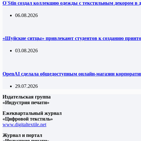
O`Stin создал коллекцию одежды с текстильным декором в 
06.08.2026
«Шуйские ситцы» привлекают студентов к созданию принт
03.08.2026
OpenAI сделала общедоступным онлайн-магазин корпорати
29.07.2026
Издательская группа
«Индустрия печати»
Ежеквартальный журнал
«Цифровой текстиль»
www.digitaltextile.net
Журнал и портал
«Индустрия печати»