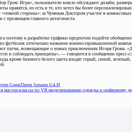
ор Гром: Игра», пользователи вовсю обсуждают дизайн, размеры
ты нравятся, но есть и те, кто хотел бы более персонализирова
с «темной стороны»: за Чумным Доктором участие в комиксовых 
и с прозвищем главного антагониста.
нга поэтому к разработке графики предпочли подойти обобщенно
из футболок отпечатано название военно-промышленной компании
т патчи, возвещающие о новых приключениях Игоря Грома. «Дл
 чести и соблюдать принципы», — говорится в сообщении пресс-
уда кроме базового белого цвета входят серый, синий, зеленый
ей.
нтер GongZheng Apsaras G4-H
тся мастер-классы по VR-моделированию одежды и цифровому д