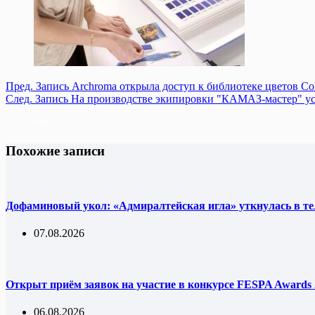
Пред.
Запись
Archroma открыла доступ к библиотеке цветов Col
След.
Запись
На производстве экипировки "КАМАЗ-мастер" ус
Похожие записи
Дофаминовый укол: «Адмиралтейская игла» уткнулась в т
07.08.2026
Открыт приём заявок на участие в конкурсе FESPA Awards 
06.08.2026