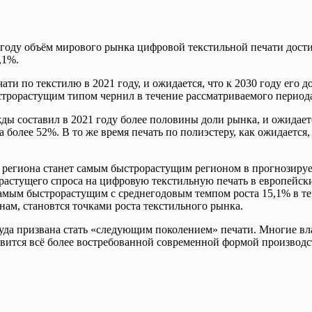
 году объём мирового рынка цифровой текстильной печати достиг
,1%.
 по текстилю в 2021 году, и ожидается, что к 2030 году его до
строрастущим типом чернил в течение рассматриваемого период
жды составил в 2021 году более половины доли рынка, и ожидает
более 52%. В то же время печать по полиэстеру, как ожидается,
 региона станет самым быстрорастущим регионом в прогнозируе
стущего спроса на цифровую текстильную печать в европейских
самым быстрорастущим с среднегодовым темпом роста 15,1% в т
нам, становтся точками роста текстильного рынка.
руда призвана стать «следующим поколением» печати. Многие вл
овится всё более востребованной современной формой производс