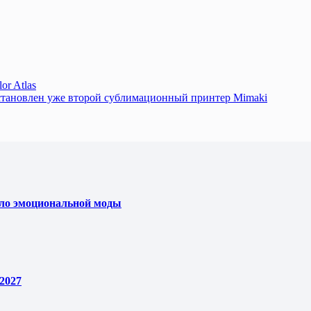
or Atlas
тановлен уже второй сублимационный принтер Mimaki
ело эмоциональной моды
2027