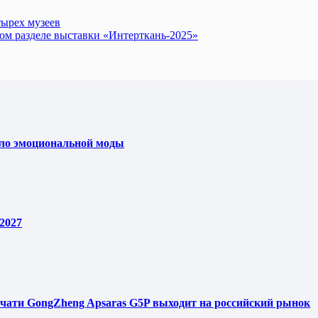
тырех музеев
ом разделе выставки «Интерткань-2025»
ело эмоциональной моды
2027
чати GongZheng Apsaras G5P выходит на российский рынок