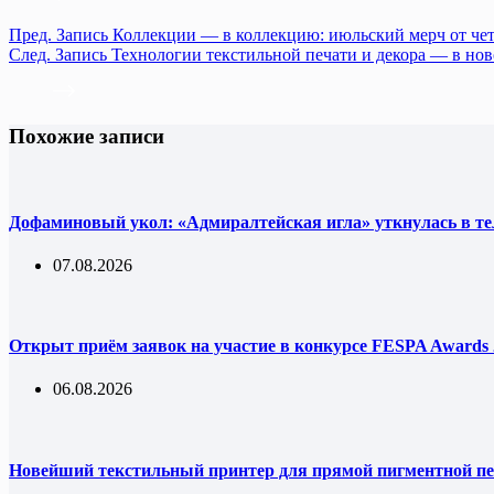
Пред.
Запись
Коллекции — в коллекцию: июльский мерч от че
След.
Запись
Технологии текстильной печати и декора — в нов
Похожие записи
Дофаминовый укол: «Адмиралтейская игла» уткнулась в т
07.08.2026
Открыт приём заявок на участие в конкурсе FESPA Awards 
06.08.2026
Новейший текстильный принтер для прямой пигментной пе