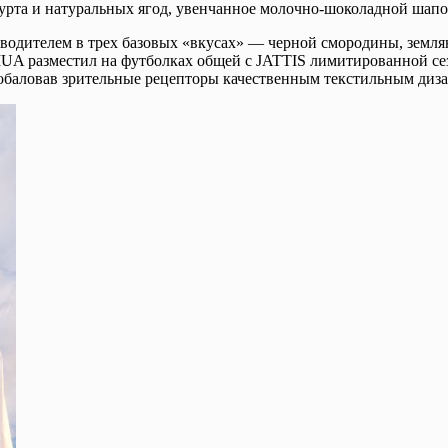
гурта и натуральных ягод, увенчанное молочно-шоколадной шапо
одителем в трех базовых «вкусах» — черной смородины, земля
MUA разместил на футболках общей с JATTIS лимитированной с
побаловав зрительные рецепторы качественным текстильным диз