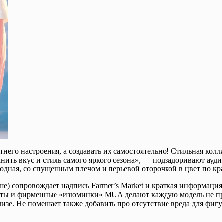
етнего настроения, а создавать их самостоятельно! Стильная к
ранить вкус и стиль самого яркого сезона», — подзадоривают а
бодная, со спущенным плечом и перьевой оторочкой в цвет по кр
е) сопровождает надпись Farmer’s Market и краткая информаци
центы и фирменные «изюминки» MUA делают каждую модель не пр
изе. Не помешает также добавить про отсутствие вреда для фиг