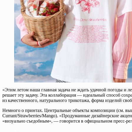
«Этим летом наша главная задача не ждать удачной погоды и л
решает эту задачу. Эта коллаборация — идеальный способ сох
из качественного, натурального трикотажа, форма изделий сво
Немного о принтах. Центральные объекты композиции (см. выш
Currant/Strawberries/Mango). «Продуманные дизайнерские ак
«визуально съедобным», — говорится в официальном пресс-рел