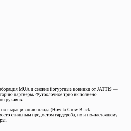
оллаборация MUA и свежие йогуртные новинки от JATTIS —
удиторию партнеры. Футболочное трио выполнено
аю рукавов.
я по выращиванию плода (How to Grow Black
осто стильным предметом гардероба, но и по-настоящему
уры.