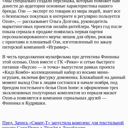
«Мы специально создали персонажа, который поможет нам
донести до аудитории основные характеристика нашего
бренда. Ози — эксперт по товарам из мира людей, знает все
о безопасных покупках в интернете и регулярно пользуется
Ozon», — рассказывает Ольга Долгова, руководитель
маркетинговых проектов онлайн-ритейлера. Через год после
показа сериала в продаже появилась первая партия
персонализированного мерча: мешок для обуви, рюкзак
с принтами и плюшевый Ози, изготовленный по заказу
питерской компанией «Играмир».
В честь продолжения мультфильма про детектива Финника
этой осенью, Ozon вместе с ГК «Рики» и сетью быстрого
питания «Вкусно — и точка» выпустили рамках проекта
«Кидз Комбо» коллекционный набор из восьми мини-
игрушек, включая фигурку домовенка. Ближайший на данный
момент выход Ози к людям состоялся в начале ноября, под
брендом постельного белья Ozon home: в оформлении трех
эксклюзивных полуторных комплектов из перкаля маскот
Ozon-а появляется в компании сериальных друзей —
Финника и Кудряшки.
Пред.
Запись
«Смарт-Т» запустила комплекс для текстильной
печати GongZheng + TitanJet в Ленобласти