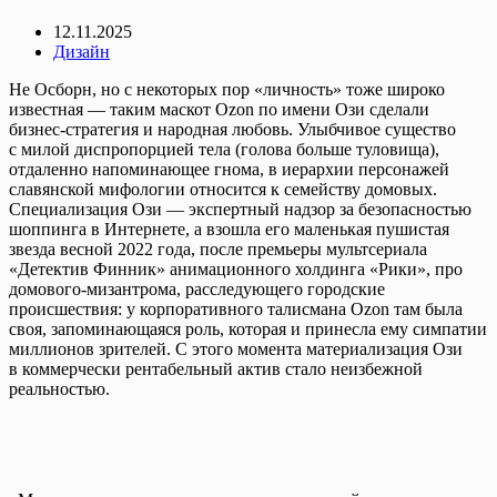
12.11.2025
Дизайн
Не Осборн, но с некоторых пор «личность» тоже широко
известная — таким маскот Ozon по имени Ози сделали
бизнес-стратегия и народная любовь. Улыбчивое существо
с милой диспропорцией тела (голова больше туловища),
отдаленно напоминающее гнома, в иерархии персонажей
славянской мифологии относится к семейству домовых.
Специализация Ози — экспертный надзор за безопасностью
шоппинга в Интернете, а взошла его маленькая пушистая
звезда весной 2022 года, после премьеры мультсериала
«Детектив Финник» анимационного холдинга «Рики», про
домового-мизантрома, расследующего городские
происшествия: у корпоративного талисмана Ozon там была
своя, запоминающаяся роль, которая и принесла ему симпатии
миллионов зрителей. С этого момента материализация Ози
в коммерчески рентабельный актив стало неизбежной
реальностью.