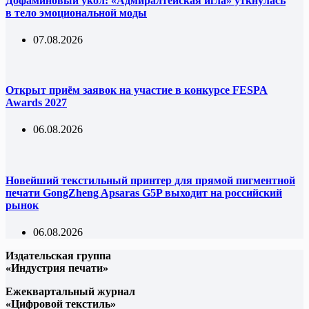
Дофаминовый укол: «Адмиралтейская игла» уткнулась
в тело эмоциональной моды
07.08.2026
Открыт приём заявок на участие в конкурсе FESPA
Awards 2027
06.08.2026
Новейший текстильный принтер для прямой пигментной
печати GongZheng Apsaras G5P выходит на российский
рынок
06.08.2026
Издательская группа
«Индустрия печати»
Ежеквартальный журнал
«Цифровой текстиль»