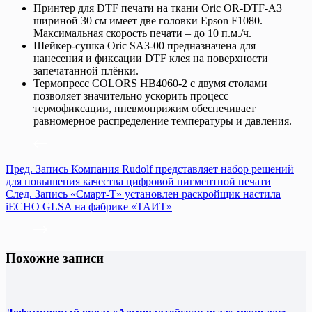
Принтер для DTF печати на ткани Oric OR-DTF-A3
шириной 30 см имеет две головки Epson F1080.
Максимальная скорость печати – до 10 п.м./ч.
Шейкер-сушка Oric SA3-00 предназначена для
нанесения и фиксации DTF клея на поверхности
запечатанной плёнки.
Термопресс COLORS HB4060-2 с двумя столами
позволяет значительно ускорить процесс
термофиксации, пневмоприжим обеспечивает
равномерное распределение температуры и давления.
Пред.
Запись
Компания Rudolf представляет набор решений
для повышения качества цифровой пигментной печати
След.
Запись
«Смарт-Т» установлен раскройщик настила
iECHO GLSA на фабрике «ТАИТ»
Похожие записи