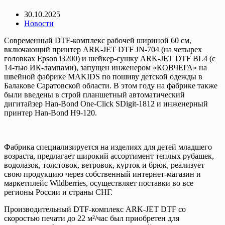
30.10.2025
Новости
Современный DTF-комплекс рабочей шириной 60 см,
включающий принтер ARK-JET DTF JN-704 (на четырех
головках Epson i3200) и шейкер-сушку ARK-JET DTF BL4 (с
14-тью ИК-лампами), запущен инженером «КОВЧЕГА» на
швейной фабрике MAKIDS по пошиву детской одежды в
Балакове Саратовской области. В этом году на фабрике также
были введены в строй планшетный автоматический
дигитайзер Han-Bond One-Click SDigit-1812 и инженерный
принтер Han‑Bond Н9‑120.
Фабрика специализируется на изделиях для детей младшего
возраста, предлагает широкий ассортимент теплых рубашек,
водолазок, толстовок, ветровок, курток и брюк, реализует
свою продукцию через собственный интернет-магазин и
маркетплейс Wildberries, осуществляет поставки во все
регионы России и страны СНГ.
Производительный DTF-комплекс ARK-JET DTF со
скоростью печати до 22 м²/час был приобретен для