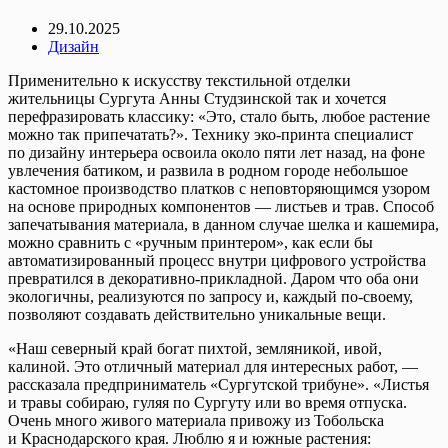
29.10.2025
Дизайн
Применительно к искусству текстильной отделки
жительницы Сургута Анны Студзинской так и хочется
перефразировать классику: «Это, стало быть, любое растение
можно так припечатать?». Технику эко-принта специалист
по дизайну интерьера освоила около пяти лет назад, на фоне
увлечения батиком, и развила в родном городе небольшое
кастомное производство платков с неповторяющимся узором
на основе природных компонентов — листьев и трав. Способ
запечатывания материала, в данном случае шелка и кашемира,
можно сравнить с «ручным принтером», как если бы
автоматизированный процесс внутри цифрового устройства
превратился в декоративно-прикладной. Даром что оба они
экологичны, реализуются по запросу и, каждый по-своему,
позволяют создавать действительно уникальные вещи.
«Наш северный край богат пихтой, земляникой, ивой,
калиной. Это отличный материал для интересных работ, —
рассказала предприниматель «Сургутской трибуне». «Листья
и травы собираю, гуляя по Сургуту или во время отпуска.
Очень много живого материала привожу из Тобольска
и Краснодарского края. Люблю я и южные растения: