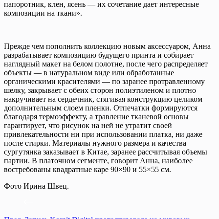
папоротник, клен, ясень — их сочетание дает интересные
композиции на ткани».
Прежде чем пополнить коллекцию новым аксессуаром, Анна
разрабатывает композицию будущего принта и собирает
наглядный макет на белом полотне, после чего распределяет
объекты — в натуральном виде или обработанные
органическими красителями — по заранее протравленному
шелку, закрывает с обеих сторон полиэтиленом и плотно
накручивает на сердечник, стягивая конструкцию целиком
дополнительным слоем пленки. Отпечатки формируются
благодаря термоэффекту, а травление тканевой основы
гарантирует, что рисунок на ней не утратит своей
привлекательности ни при использовании платка, ни даже
после стирки. Материалы нужного размера и качества
сургутянка заказывает в Китае, заранее рассчитывая объемы
партии. В платочном сегменте, говорит Анна, наиболее
востребованы квадратные каре 90×90 и 55×55 см.
Фото Ирина Швец.