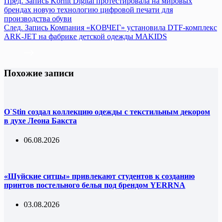
Пред.
Запись
Kornit Digital протестировала на мировых
брендах новую технологию цифровой печати для
производства обуви
След.
Запись
Компания «КОВЧЕГ» установила DTF-комплекс
ARK-JET на фабрике детской одежды MAKIDS
Похожие записи
O`Stin создал коллекцию одежды с текстильным декором
в духе Леона Бакста
06.08.2026
«Шуйские ситцы» привлекают студентов к созданию
принтов постельного белья под брендом YERRNA
03.08.2026