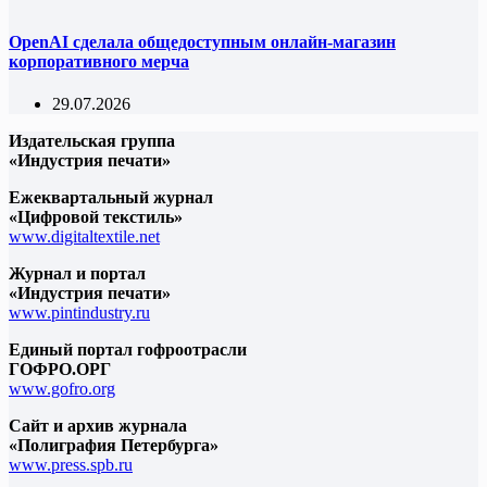
OpenAI сделала общедоступным онлайн-магазин
корпоративного мерча
29.07.2026
Издательская группа
«Индустрия печати»
Ежеквартальный журнал
«Цифровой текстиль»
www.digitaltextile.net
Журнал и портал
«Индустрия печати»
www.pintindustry.ru
Единый портал гофроотрасли
ГОФРО.ОРГ
www.gofro.org
Сайт и архив журнала
«Полиграфия Петербурга»
www.press.spb.ru